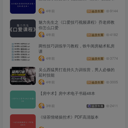
4年前
9144
会员专属
魅力先生之《口爱技巧视频课程》乔老师教
你怎么口爱
4年前
4182
会员专属
两性技巧训练学习教程，铁牛闺房秘术私房
课
4年前
3774
会员专属
吴么西猛男打造持久力训练营，男人必修的
延时技能
4年前
3005
会员专属
【房中术】房中术电子书籍48本
3年前
2411
会员专属
《绿茶情绪操控术》PDF高清版本