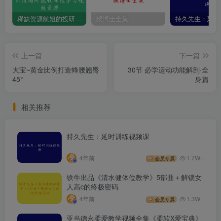
稀缺资源航姐的投研圈-价投高阶选股课程学习视频资源
猴博士全集
上一篇
下一篇
大宝~黄金比例打造蜂腰翘臀
30节 必学运动功能解剖·全
45°
身篇
相关推荐
持久先生：延时训练视频课
4年前
1.7W+
会员专属
铁牛出品《清水健体位教学》5部曲＋解锁女
人高c的终极密码
4年前
1.3W+
会员专属
亚当德永柔爱教学视频全集《柔软X爱宝典》