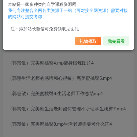
（郭慧敏）完美蜜桃臀1.mp4
本站是一家多种类的自学课程资源网
我们专注整合全网各类资源于一站（可对接全网资源）需要对接
的网站可提交考虑
（郭慧敏）完美蜜桃臀10）.mp4
注：添加站长微信可免费领取见面礼！
（郭慧敏）完
健身锻炼计划
美蜜桃臀2.mp4
礼物领取
我先看看
（郭慧敏）完美蜜桃臀3.mp4
（郭慧敏）完美蜜桃臀4.mp
健身锻炼图片
4
（郭慧
生活老师的感悟和心得
敏）完美蜜桃臀5.mp4
（郭慧敏）完美蜜桃臀6.
生活老师工作总结
mp4
（郭慧敏）完美蜜
生活老师如何管理不听话学生
桃臀7.mp4
（郭慧敏）完美蜜桃臀8.mp
生活老师需要考什么证
4