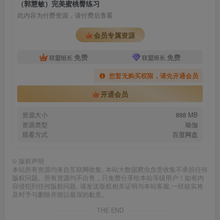
（郭慧敏）完美蜜桃臀练习
此内容为付费资源，请付费后查看
会员专属资源
免费
免费
联盟组长
联盟班长
您暂无购买权限，请先开通会员
开通会员
资源大小
888 MB
资源类型
瑜伽
观看方式
百度网盘
©
版权声明
本站所有资源均来自互联网收集, 本站大数据爬虫负责收集不承担任何
版权问题。所有资源均不出售，只免费分享给本站等级用户！如有内
容侵犯到任何版权问题, 请发送版权相关证明与本站客服,一经核实将
及时予与删除并致以最深的歉意。
THE END