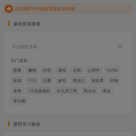
点击我即可许愿你需要的课程哦！
没有找到你想要的课程？点击本段话立即前往许愿池吧！
课程资源搜索
开启精彩搜索
热门搜索
股票
赚钱
抖音
课程
无赖
心理学
TikTok
私域
千川
巨量
参哥
黄先生
智多星
柯南
发售
7天流量爆款
红丸第三季
阿尔法
厚昌
李欣频
课程学习板块