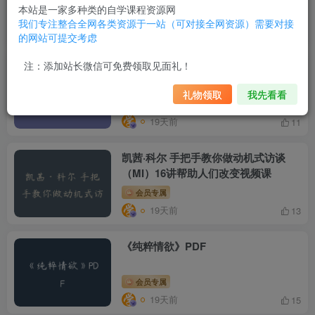
本站是一家多种类的自学课程资源网
会员专属
生活文化
我们专注整合全网各类资源于一站（可对接全网资源）需要对接
19天前
12
的网站可提交考虑
注：添加站长微信可免费领取见面礼！
零基础速变唱歌达人
礼物领取
我先看看
会员专属
生活文化
19天前
11
凯茜·科尔 手把手教你做动机式访谈
（MI）16讲帮助人们改变视频课
会员专属
19天前
13
《纯粹情欲》PDF
会员专属
19天前
15