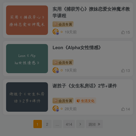
实用《捕获芳心》撩妹恋爱女神魔术教
学课程
会员专属
19天前
15
Leon《Alpha女性情感》
会员专属
19天前
13
谢胜子《女生私房话》2节+课件
会员专属
生活文化
28天前
14
点击我即可许愿你需要的课程哦！
1
2
…
414
跳转
没有找到你想要的课程？点击本段话立即前往许愿池吧！