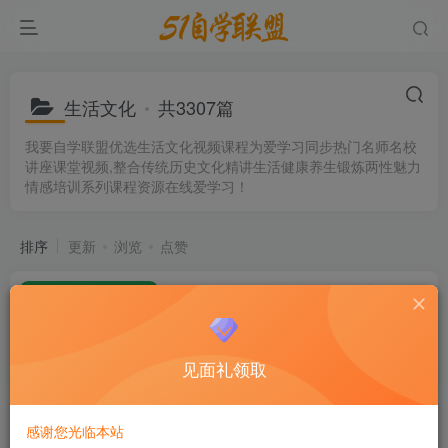
生活文化
共3307篇
我要自学联盟优选生活文化视频课程为爱学习同步热门名师名校
讲座课堂视频,整合传统历史文化精讲生活健康养生锻炼两性魅力
情感培训系列课程资源在线爱学习！
排序
更新
浏览
点赞
LoRA训练进阶课，打造私人定制
LoRA模型
会员专属
生活文化
见面礼领取
19天前
14
猫总顾顾《出类拔萃职场人》音频
感谢您光临本站