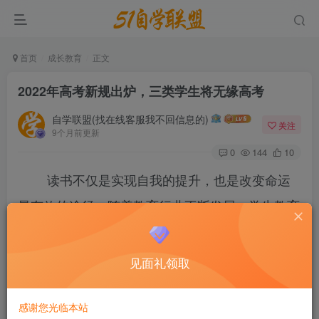
首页
成长教育
正文
2022年高考新规出炉，三类学生将无缘高考
自学联盟(找在线客服我不回信息的)
关注
9个月前更新
0
144
10
读书不仅是实现自我的提升，也是改变命运
最有效的途径。随着教育行业不断发展，学生教育
越来越受到重视，与此同时，教育内卷的情况也出
现了。很多学生顶着巨大的升学压力，不断努力学
见面礼领取
习，在完成好学业的同时，也要关注教育政策上的
改革。
感谢您光临本站