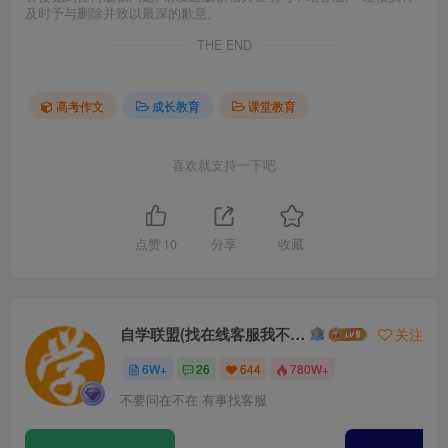
及时予与删除并致以最深的歉意。
THE END
高考作文
成长教育
课堂教育
喜欢就支持一下吧
点赞
10
分享
收藏
自学联盟(找在线客服我不回信息的)
关注
6W+
26
644
780W+
不要问在不在 有事找客服