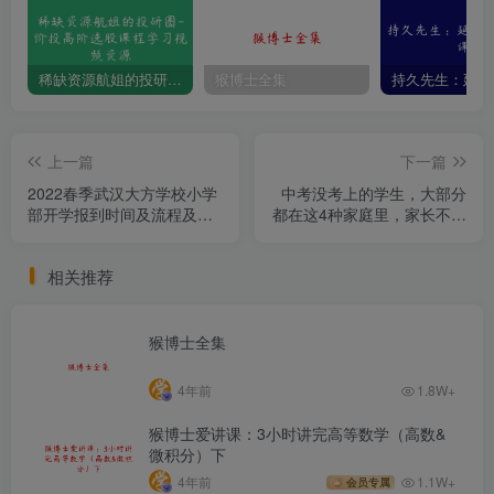
稀缺资源航姐的投研圈-价投高阶选股课程学习视频资源
猴博士全集
上一篇
下一篇
2022春季武汉大方学校小学
中考没考上的学生，大部分
部开学报到时间及流程及防
都在这4种家庭里，家长不要
控须知
不重视
相关推荐
猴博士全集
4年前
1.8W+
猴博士爱讲课：3小时讲完高等数学（高数&
微积分）下
4年前
1.1W+
会员专属