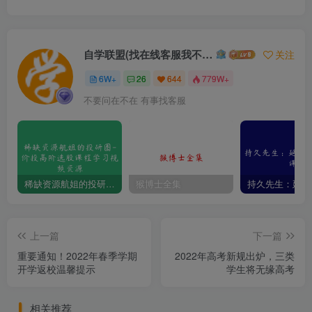
自学联盟(找在线客服我不回信息的)
关注
6W+
26
644
779W+
不要问在不在 有事找客服
稀缺资源航姐的投研圈-价投高阶选股课程学习视频资源
猴博士全集
上一篇
下一篇
重要通知！2022年春季学期
2022年高考新规出炉，三类
开学返校温馨提示
学生将无缘高考
相关推荐