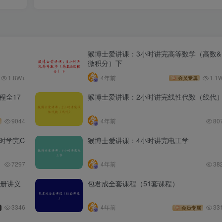
猴博士爱讲课：3小时讲完高等数学（高数&
微积分）下
1.8W+
4年前
1.1
会员专属
程全17
猴博士爱讲课：2小时讲完线性代数（线代
9044
4年前
80
时学完C
猴博士爱讲课：4小时讲完电工学
7297
4年前
38
全册讲义
包君成全套课程（51套课程）
3346
4年前
33
会员专属