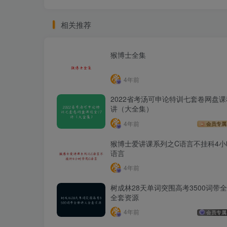
相关推荐
猴博士全集
4年前
2022省考汤可申论特训七套卷网盘课
讲（大全集）
4年前
会员专属
猴博士爱讲课系列之C语言不挂科4小
语言
4年前
树成林28天单词突围高考3500词带
全套资源
4年前
会员专属