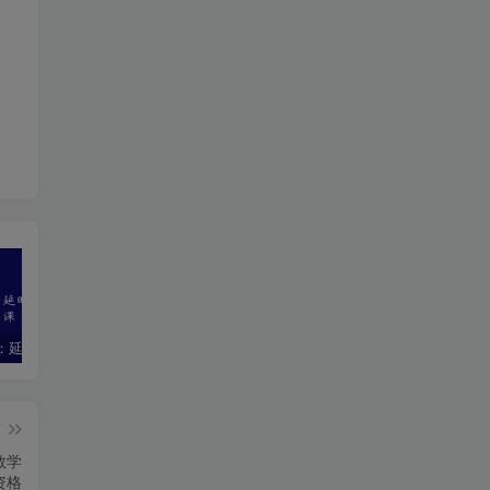
持久先生：延时训练视频课
铁牛出品《清水健体位教学》5部曲＋解锁女人高c的终极密码
《冥想教练培训班》 (理论课) 价值3380元
篇
教学
资格