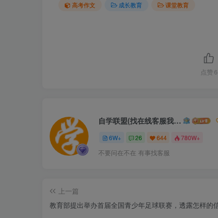
高考作文
成长教育
课堂教育
点赞
6
自学联盟(找在线客服我不回信息的)
6W+
26
644
780W+
不要问在不在 有事找客服
上一篇
教育部提出举办首届全国青少年足球联赛，透露怎样的