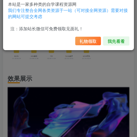
本站是一家多种类的自学课程资源网
我们专注整合全网各类资源于一站（可对接全网资源）需要对接
课程目录
的网站可提交考虑
注：添加站长微信可免费领取见面礼！
礼物领取
我先看看
效果展示