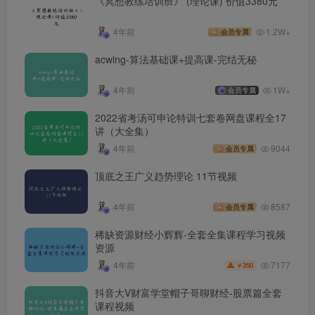
《冥想教练培训班》 (理论课) 价值3380元
4年前
1.2W+
会员专属
acwing-算法基础课+提高课-完结无秘
4年前
1W+
会员专属
2022省考汤可申论特训七套卷网盘课程全17
讲（大全集）
4年前
9044
会员专属
顶底之王广义趋势理论 11节视频
4年前
8587
会员专属
稀缺资源财经小辉辉-全套全集课程学习视频
资源
7177
4年前
350
￥
抖音大V财富学堂帽子哥聊财经-股票篇全套
课程视频