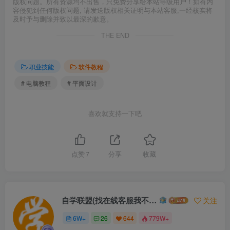
版权问题。所有资源均不出售，只免费分享给本站等级用户！如有内
容侵犯到任何版权问题, 请发送版权相关证明与本站客服,一经核实将
及时予与删除并致以最深的歉意。
THE END
职业技能
软件教程
# 电脑教程
# 平面设计
喜欢就支持一下吧
点赞
7
分享
收藏
自学联盟(找在线客服我不回信息的)
关注
6W+
26
644
779W+