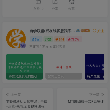
点赞
10
分享
收藏
自学联盟(找在线客服我不回信息的)
关注
6W+
26
644
780W+
不要问在不在 有事找客服
稀缺资源航姐的投研圈-价投高阶选股课程学习视频资源
猴博士全集
上一篇
下一篇
剪映模板达人运营课，申请
MTI翻译硕士武F系统课
+运营+剪辑全套视频课程