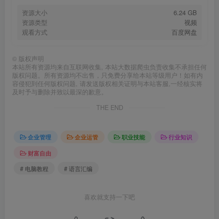
资源大小
6.24 GB
资源类型
视频
观看方式
百度网盘
©
版权声明
本站所有资源均来自互联网收集, 本站大数据爬虫负责收集不承担任何
版权问题。所有资源均不出售，只免费分享给本站等级用户！如有内
容侵犯到任何版权问题, 请发送版权相关证明与本站客服,一经核实将
及时予与删除并致以最深的歉意。
THE END
企业管理
企业运管
职业技能
行业知识
财富自由
# 电脑教程
# 语言汇编
喜欢就支持一下吧