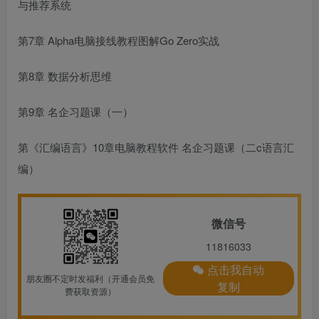
与推荐系统
第7章 Alpha
电脑接线教程图解
Go Zero实战
第8章 数据分析思维
第9章 名企习题课（一）
第
《汇编语言》
10章
电脑教程软件
名企习题课（二
c语言汇
编
）
微信号
11816033
点击我自动
朋友圈不定时发福利（开通会员免
复制
费获取资源）