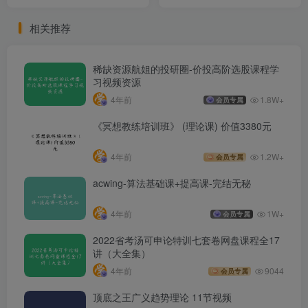
相关推荐
稀缺资源航姐的投研圈-价投高阶选股课程学
习视频资源
4年前
1.8W+
会员专属
《冥想教练培训班》 (理论课) 价值3380元
4年前
1.2W+
会员专属
acwing-算法基础课+提高课-完结无秘
4年前
1W+
会员专属
2022省考汤可申论特训七套卷网盘课程全17
讲（大全集）
4年前
9044
会员专属
顶底之王广义趋势理论 11节视频