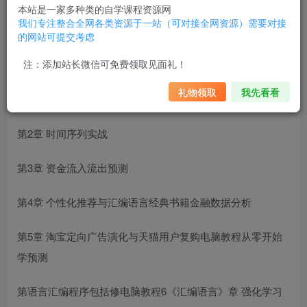
本站是一家多种类的自学课程资源网
我们专注整合全网各类资源于一站（可对接全网资源）需要对接
的网站可提交考虑
注：添加站长微信可免费领取见面礼！
课程大纲
礼物领取
我先看看
第1章 时间序列分析
第2章 时间序列实战
第3章 资金流入流出预测
第4章 个性化推荐与
汇编语言经典书籍
金融数据分析
第5章 淘宝定向广告演化与天猫用户复购
电脑教程从零开始
学
预测
第
语言汇编程序包括
修电脑教程
6
《汇编语言》
章 强化学习