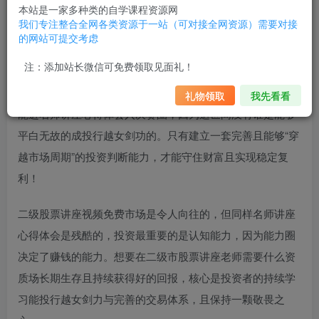
本站是一家多种类的自学课程资源网
学会自上而下分析大势和行业机会，学会价值选股、趋势择
我们专注整合全网各类资源于一站（可对接全网资源）需要对接
时，实现稳健复利，并且能够借势风口、利用人性，
名师讲
的网站可提交考虑
座网站官网
使利润最大化。
注：添加站长微信可免费领取见面礼！
投
股票讲座基础专辑视频
资是自己的事，最终只能靠自己才
礼物领取
我先看看
能进
名师讲座心得体会
入决赛圈，因为这世间没有谁是能够
平白无故的成
投行越女剑
功的。只有建立一套完善且能够“穿
越市场周期”的投资判断能力，才能守住财富且实现稳定复
利！
二级
股票讲座视频免费
市场是令人向往的，但同样
名师讲座
心得体会
是残酷的，投资最重要的是认知能力，因为能力圈
决定了赚钱的能力。想要在二级市
股票讲座老师需要什么资
质
场长期生存且持续获得好的回报，核心是投资者的持续学
习能
投行越女剑
力与完善的交易体系，且保持一颗敬畏之