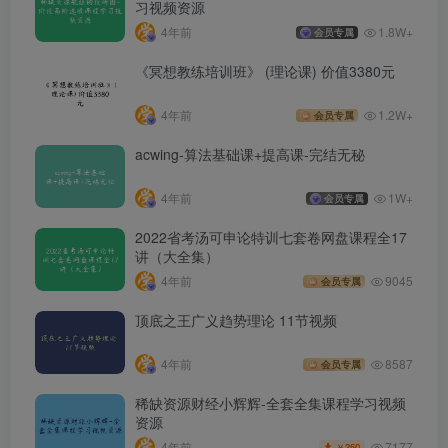
习视频资源
4年前
1.8W+
会员专属
《冥想教练培训班》 (理论课) 价值3380元
4年前
1.2W+
会员专属
acwing-算法基础课+提高课-完结无秘
4年前
1W+
会员专属
2022省考汤可申论特训七套卷网盘课程全17
讲（大全集）
4年前
9045
会员专属
顶底之王广义趋势理论 11节视频
4年前
8587
会员专属
稀缺资源财经小辉辉-全套全集课程学习视频
资源
7177
4年前
350
￥