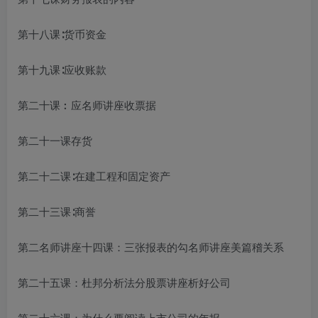
第十八课∶货币资金
第十九课∶应收账款
第二十课︰应
名师讲座
收票据
第二十一课存货
第二十二课∶在建工程和固定资产
第二十三课∶商誉
第二
名师讲座
十四课：三张报表的勾
名师讲座美篇
稽关系
第二十五课：杜邦分析法分
股票讲座
析好公司
第二十六课：为什么要阅读上市公司的年报