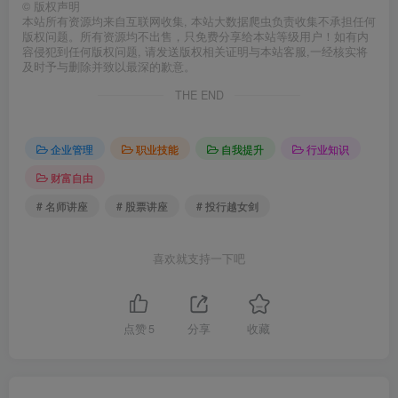
©
版权声明
本站所有资源均来自互联网收集, 本站大数据爬虫负责收集不承担任何
版权问题。所有资源均不出售，只免费分享给本站等级用户！如有内
容侵犯到任何版权问题, 请发送版权相关证明与本站客服,一经核实将
及时予与删除并致以最深的歉意。
THE END
企业管理
职业技能
自我提升
行业知识
财富自由
# 名师讲座
# 股票讲座
# 投行越女剑
喜欢就支持一下吧
点赞
5
分享
收藏