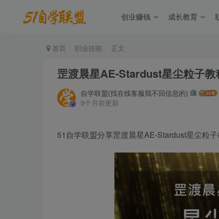
创业赚钱
成长教育
首页
职业技能
正文
罡渡晨星AE-Stardust星尘粒子
自学联盟(找在线客服我不回信息的)
9个月前更新
51自学联盟分享罡渡晨星AE-Stardust星尘