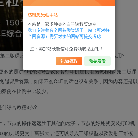
感谢您光临本站
本站是一家多种类的自学课程资源网
我们专注整合全网各类资源于一站（可对接
全网资源）需要对接的网站可提交考虑
注：添加站长微信可免费领取见面礼！
2第二版课后题答案
兄弟打印机连接电脑教程
D的综合应用?
礼物领取
我先看看
更多的是讲AE的实
综合教
安装打印机连接电脑教程
程2第二版课
何兆熊课后答案
，如果不会C4D的话也没有关系，因为内容还是以
的案例在比例中比较少。
是什
综合教程3
么?
件，节点的操作远远胜于其他的粒子，节点的好处就
安装打印机
dust的力场更为丰富强大，还可以导入三维模型以及发射三维模