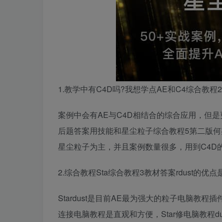
1.教学中有C4D吗?我想学点AE和C4
综合教程
案例中会有AE与C4D相结合的综合应用，但是
后题答案
用技能和星尘粒子
综合教程5第二版
星尘粒子为主，并且案例数量很多，用到C4D
2.
综合教程
Sta
综合教程3教材答案
rdust的优点
Stardust是目前AE最为强大的粒子
电脑教程
插
连接电脑教程
是直观和方便，Star
修电脑教程