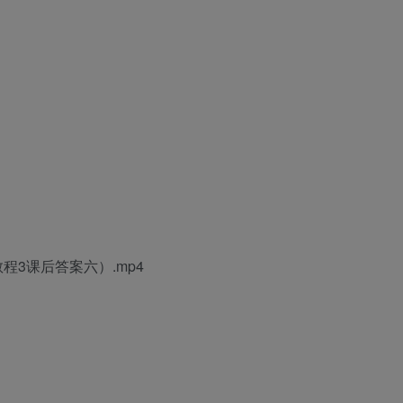
教程3课后答案
六）.mp4