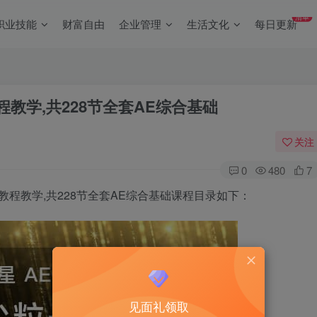
清单
职业技能
财富自由
企业管理
生活文化
每日更新
教程教学,共228节全套AE综合基础
关注
0
480
7
粒子教程教学,共228节全套AE综合基础课程目录如下：
见面礼领取