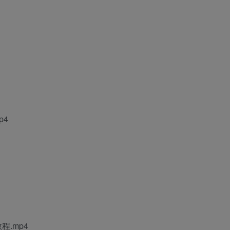
p4
教程
.mp4