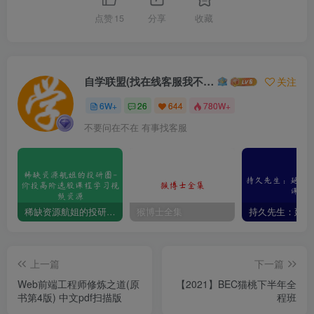
点赞
15
分享
收藏
自学联盟(找在线客服我不回信息的)
关注
6W+
26
644
780W+
不要问在不在 有事找客服
稀缺资源航姐的投研圈-价投高阶选股课程学习视频资源
猴博士全集
上一篇
下一篇
Web前端工程师修炼之道(原
【2021】BEC猫桃下半年全
书第4版) 中文pdf扫描版
程班