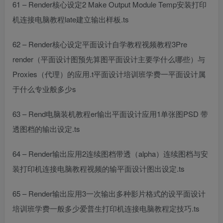
61 – Render核心设定2 Make Output Module Temp
安装打印
机连接电脑教程
late建立输出样板.ts
62 – Render核心设定
平面设计自学教程视频教程
3Pre
render（
平面设计图
预先算图
平面设计主要学什么哪些
）与
Proxies（代理）的应用.t
平面设计培训班学费一
平面设计属
于什么专业
般多少
s
63 – Rend
电脑装机教程
er输出
平面设计
应用1单张图PSD 带
透图档的输出设定.ts
64 – Render输出应用2连续图档带透（alpha）连续图档与
安
装打印机连接电脑教程
视频的输
平面设计图
出设定.ts
65 – Render输出应用3一次输出多种影片格式的设
平面设计
培训班学费一般多少
爱普生打印机连接电脑教程
定技巧.ts