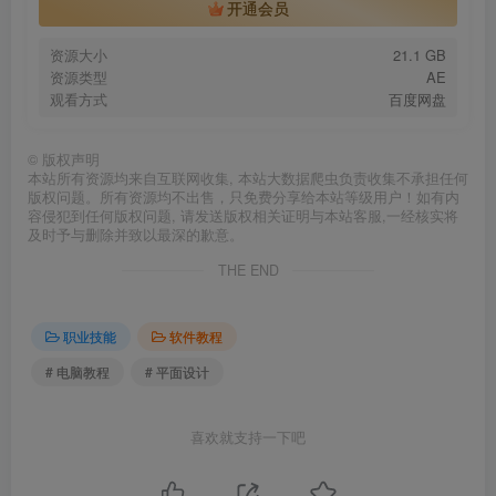
开通会员
资源大小
21.1 GB
资源类型
AE
观看方式
百度网盘
©
版权声明
本站所有资源均来自互联网收集, 本站大数据爬虫负责收集不承担任何
版权问题。所有资源均不出售，只免费分享给本站等级用户！如有内
容侵犯到任何版权问题, 请发送版权相关证明与本站客服,一经核实将
及时予与删除并致以最深的歉意。
THE END
职业技能
软件教程
# 电脑教程
# 平面设计
喜欢就支持一下吧