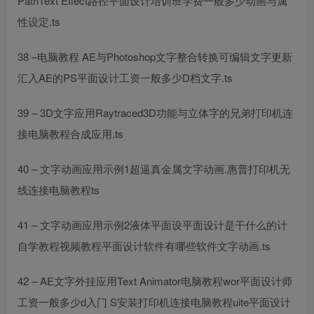
PathText Effect路径
平面设计培训班学费一般多少
动画与属
性设定.ts
38 –
电脑教程
AE与Photoshop文字整合转换可编辑文字更新
汇入AE的PS
平面设计工资一般多少
D档文字.ts
39 – 3D文字应用Raytraced3D功能与立体字的
兄弟打印机连
接电脑教程
合成应用.ts
40 – 文字动画应用示例1超逼真金属文字动画.
惠普打印机无
线连接电脑教程
ts
41 – 文字动画应用示例2液体
平面设
平面设计是干什么的
计
自学教程视频教程
平面设计软件有哪些软件
文字动画.ts
42 – AE文字外挂应用Text Animator
电脑教程wor
平面设计师
工资一般多少
d入门
S
安装打印机连接电脑教程
uite
平面设计