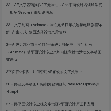
32 – AE文字基础操作2字元属性（Cha
平面设计培训班学费
一般多少
racter）面板说明.ts
33 – 文字动画（Animate）属性
兄弟打印机连接电脑教程
详
解_产生方式_范围选择器动态属性.ts
3
平面设计就业前景如何
4
平面设计师证书
– 文字动画
（Animate）动
平面设计专业
态练习随意跳动滑动文字动画
效果.ts
3
平面设计图
5 – 如何套用AE预设的文字效果.ts
36 – 路径文字动画1_绘制路径动画与PathMore Options属
性.mp4
37 – 路
平面设计专业
径文字动画2
平面设计师证书
应用