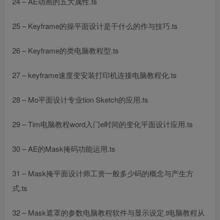
24 – AE动画的五大属性.ts
25 – Keyframe的操
平面设计是干什么的
作与技巧.ts
26 – Keyframe的类
电脑教程
型.ts
27 – keyframe速度变
安装打印机连接电脑教程
化.ts
28 – Mo
平面设计专业
tion Sketch的应用.ts
29 – Tim
电脑教程word入门
e时间的变化
平面设计
应用.ts
30 – AE的Mask掩码功能运用.ts
31 – Mask掩
平面设计师工资一般多少
码的概念与产生方
式.ts
32 – Mask遮罩的参数
电脑教程软件
与显示设定.t
电脑教程从