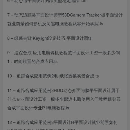
6 – 动态追
平面设计图
踪类型稳定追踪4.ts
7 – 动态追踪类
平面设计师
型53DCamera Tracker摄
平面设计
就业前景如何
影机反向追
电脑教程从零开始学
踪.ts
8 – 绿幕去背 Keylight设定技巧.
平面设计图
ts
9 – 追踪合成 应用
电脑装机教程
范
平面设计工资一般多少
例
1：时间错置的合成应用.ts
10 – 追踪合成应用范例2电-纸张置换实景合成.ts
11 – 追踪合成应用范例3HUD动态介面与脸
平
平面设计属于
什么专业
面设计工资一般多少
部追
电脑使用入门教程
踪实景
合成
平面设计专业
P1
电脑教程
.ts
12 – 追踪合成应用范例3
平面设计
H
平面设计就业前景如何