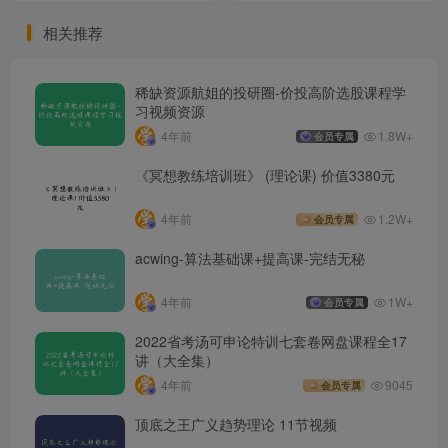
相关推荐
稀缺资源航姐的投研圈-价投高阶选股课程学
习视频资源
4年前
1.8W+
会员专属
《冥想教练培训班》 (理论课) 价值3380元
4年前
1.2W+
会员专属
acwing-算法基础课+提高课-完结无秘
4年前
1W+
会员专属
2022省考汤可申论特训七套卷网盘课程全17
讲（大全集）
4年前
9045
会员专属
顶底之王广义趋势理论 11节视频