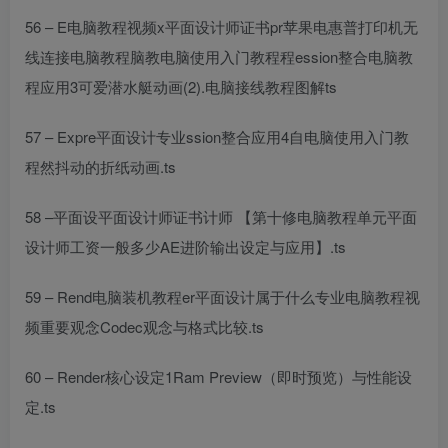
56 – E
电脑教程视频
x
平面设计师证书
pr
苹果电
惠普打印机无
线连接电脑教程
脑教
电脑使用入门教程
程
ession整合
电脑教
程
应用3可爱潜水艇动画(2).
电脑接线教程图解
ts
57 – Expre
平面设计专业
ssion整合应用4自
电脑使用入门教
程
然抖动的折纸动画.ts
58 –
平面设
平面设计师证书
计师
【第十
修电脑教程
单元
平面
设计师工资一般多少
AE进阶输出设定与应用】.ts
59 – Rend
电脑装机教程
er
平面设计属于什么专业
电脑教程视
频
重要观念Codec观念与格式比较.ts
60 – Render核心设定1Ram Preview（即时预览）与性能设
定.ts