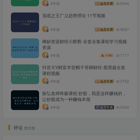
4年前
9044
会员专属
顶底之王广义趋势理论 11节视频
4年前
8587
会员专属
稀缺资源财经小辉辉-全套全集课程学习视频
资源
7177
4年前
350
￥
抖音大V财富学堂帽子哥聊财经-股票篇全套
课程视频
4年前
5752
会员专属
振弘老师终极课程:炒股，我是这样赚钱的，
让炒股成为一种赚钱本领
4年前
5340
会员专属
评论
抢沙发