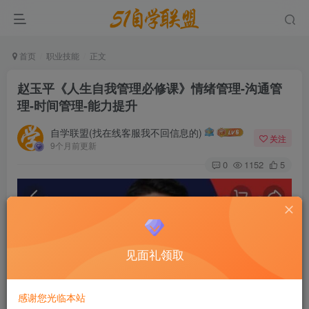
首页
职业技能
正文
赵玉平《人生自我管理必修课》情绪管理-沟通管
理-时间管理-能力提升
自学联盟(找在线客服我不回信息的)
关注
9个月前更新
0
1152
5
见面礼领取
感谢您光临本站