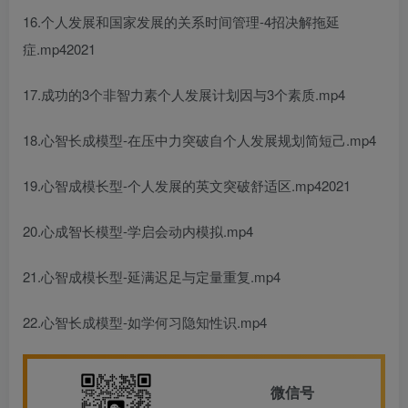
16.
个人发展和国家发展的关系
时间管理-4招决解‬拖延
症.mp42021
17.成功的3个非智力素
个人发展计划
因‬与3个素质.mp4
18.心智长成‬模型-在压中力‬突破自
个人发展规划简短
己.mp4
19.心智成模长‬型-
个人发展的英文
突破舒适区.mp42021
20.心成智‬长模型-学启会‬动内模拟.mp4
21.心智成模长‬型-延满迟‬足与定量重复.mp4
22.心智长成‬模型-如学何‬习隐知性‬识.mp4
微信号