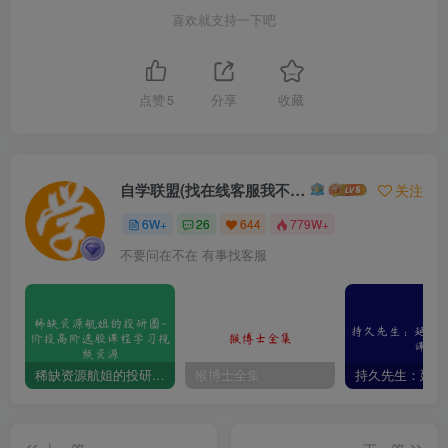
喜欢就支持一下吧
点赞
5
分享
收藏
自学联盟(找在线客服我不回信息的)
关注
6W+
26
644
779W+
不要问在不在 有事找客服
稀缺资源航姐的投研圈-价投高阶选股课程学习视频资源
猴博士全集