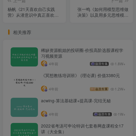
上一篇
下一篇
杨帆《21天喜欢自己实践
张一鸣《如何用模型思维做
营》从潜意识中真正喜欢上
决策》以及用多元思维模型
自己
做决策
相关推荐
稀缺资源航姐的投研圈-价投高阶选股课程学
习视频资源
4年前
1.8W+
会员专属
《冥想教练培训班》 (理论课) 价值3380元
4年前
1.2W+
会员专属
acwing-算法基础课+提高课-完结无秘
4年前
1W+
会员专属
2022省考汤可申论特训七套卷网盘课程全17
讲（大全集）