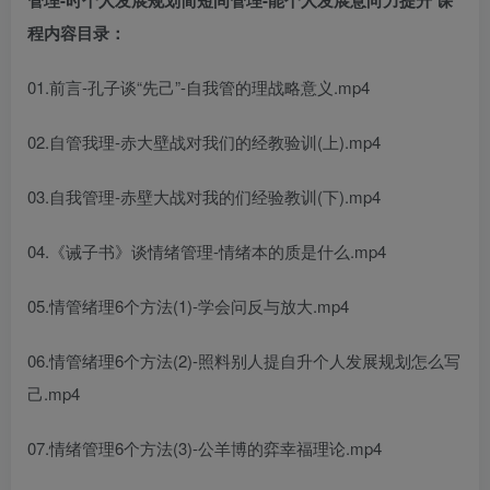
管理-时
个人发展规划简短
间管理-能
个人发展意向
力提升 课
程内容目录：
01.前言-孔子谈“先己”-自我管的理‬战略意义.mp4
02.自管我‬理-赤大壁‬战对我们的经教验‬训(上).mp4
03.自我管理-赤壁大战对我的们‬经验教训(下).mp4
04.《诫子书》谈情绪管理-情绪本的‬质是什么.mp4
05.情管绪‬理6个方法(1)-学会问反‬与放大.mp4
06.情管绪‬理6个方法(2)-照料别人提自升
个人发展规划怎么写
己.mp4
07.情绪管理6个方法(3)-公羊博的弈‬幸福理论.mp4