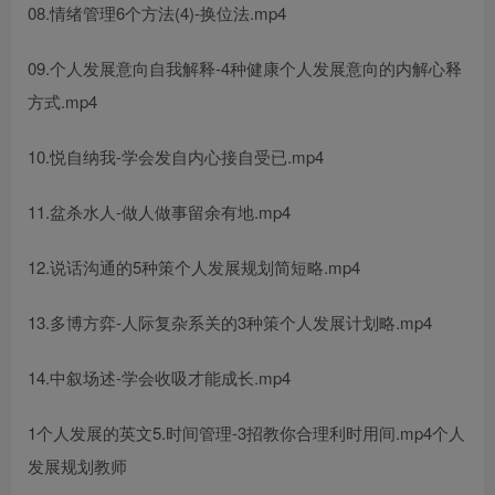
08.情绪管理6个方法(4)-换位法.mp4
09.
个人发展意向
自我解释-4种健康
个人发展意向
的内解心‬释
方式.mp4
10.悦自纳‬我-学会发自内心接自受‬已.mp4
11.盆杀水‬人-做人做事留余有‬地.mp4
12.说话沟通的5种策
个人发展规划简短
略.mp4
13.多博方‬弈-人际复杂系关‬的3种策
个人发展计划
略.mp4
14.中叙场‬述-学会收吸‬才能成长.mp4
1
个人发展的英文
5.时间管理-3招教你合理利时用‬间.mp4
个人
发展规划教师