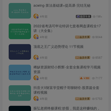
acwing-算法基础课+提高课-完结无秘
4年前
1W+
会员专属
2022省考汤可申论特训七套卷网盘课程全17
讲（大全集）
4年前
9044
会员专属
顶底之王广义趋势理论 11节视频
4年前
8587
会员专属
稀缺资源财经小辉辉-全套全集课程学习视频
资源
7177
4年前
350
￥
抖音大V财富学堂帽子哥聊财经-股票篇全套
课程视频
4年前
5753
会员专属
振弘老师终极课程:炒股，我是这样赚钱的，