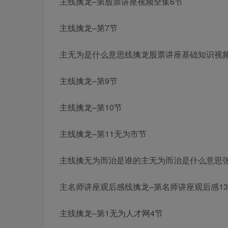
主线擒龙–第
股票讲座视频全集
6节
主线擒龙–第7节
主
无为是什么意思
线擒龙
股票讲座基础知识视
主线擒龙–第9节
主线擒龙–第10节
主线擒龙–第11
无为市
节
主线擒
无为而治是谁的主
无为而治是什么意思
主
名师讲座观后感
线擒龙–第
名师讲座观后感
1
主线擒龙–第1
无为人才网
4节