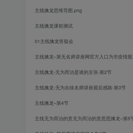
主线擒龙思维导图.png
主线擒龙课前测试
01主线擒龙答疑会
主线擒龙–第
无
名师讲座网官方入口
为市疫情
股
主线擒龙-
无为而治是谁的主张
-第2节
主线擒龙-
无为在歧
名师讲座观后感
路
-第3节
主线擒龙–第4节
主线
无为而治的意
无为而治的意思
思
擒龙–第5