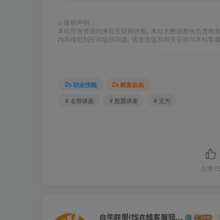
©
版权声明
本站所有资源均来自互联网收集, 本站大数据爬虫负责收
内容侵犯到任何版权问题, 请发送版权相关证明与本站客
职业技能
财富自由
# 名师讲座
# 股票讲座
# 无为
点赞
1
自学联盟(找在线客服我不回信息的)