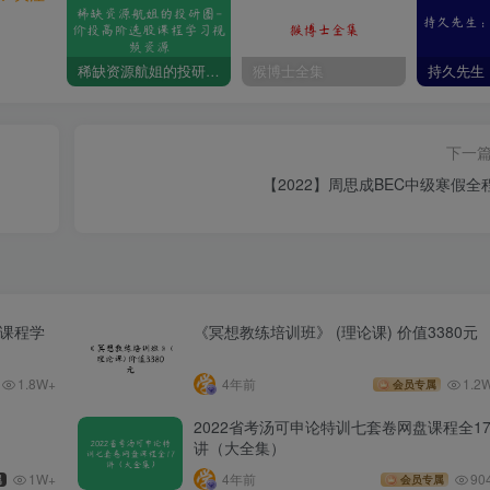
稀缺资源航姐的投研圈-价投高阶选股课程学习视频资源
猴博士全集
下一
【2022】周思成BEC中级寒假全
股课程学
《冥想教练培训班》 (理论课) 价值3380元
1.8W+
4年前
1.2
会员专属
2022省考汤可申论特训七套卷网盘课程全1
讲（大全集）
1W+
4年前
90
属
会员专属