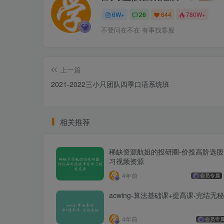
6W+
26
644
780W+
不要问在不在 有事找客服
上一篇
2021-2022三小只团队四季口语系统班
相关推荐
稀缺资源航姐的投研圈-价投高阶选
习视频资源
4年前
会员专属
acwing-算法基础课+提高课-完结无秘
4年前
会员专