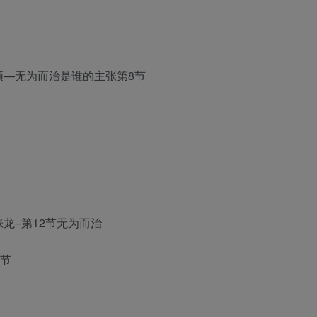
频
—
无为而治是谁的主张
第8节
张
龙–第12节
无为而治
3节