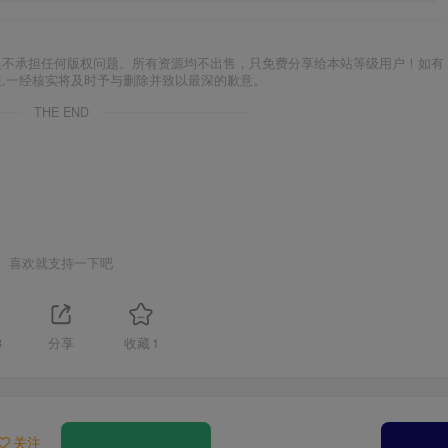
集不承担任何版权问题。所有资源均不出售，只免费分享给本站等级用户！如有
服,一经核实将及时予与删除并致以最深的歉意。
THE END
喜欢就支持一下吧
3
分享
收藏
1
关注