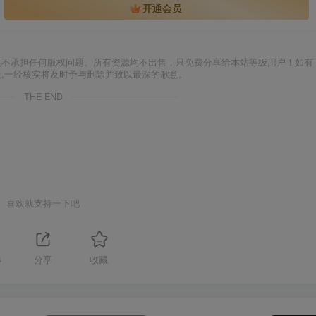
开通会员
集不承担任何版权问题。所有资源均不出售，只免费分享给本站等级用户！如有
服,一经核实将及时予与删除并致以最深的歉意。
THE END
喜欢就支持一下吧
4
分享
收藏