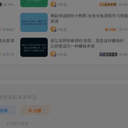
1W+
4年前
90
属
会员专属
稀缺资源财经小辉辉-全套全集课程学习视频
资源
71
8587
4年前
350
￥
篇全套课
振弘老师终极课程:炒股，我是这样赚钱的，
让炒股成为一种赚钱本领
5755
4年前
53
会员专属
请登录后发表评论
登录
注册
社交账号登录