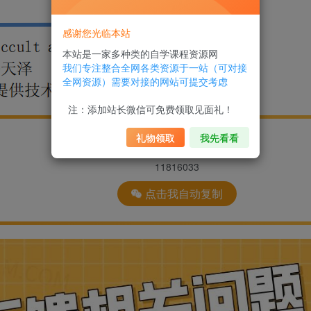
感谢您光临本站
本站是一家多种类的自学课程资源网
我们专注整合全网各类资源于一站（可对接
全网资源）需要对接的网站可提交考虑
注：添加站长微信可免费领取见面礼！
礼物领取
我先看看
微信号
11816033
点击我自动复制