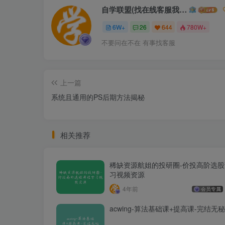
自学联盟(找在线客服我不回信息的)
6W+
26
644
780W+
不要问在不在 有事找客服
上一篇
系统且通用的PS后期方法揭秘
相关推荐
稀缺资源航姐的投研圈-价投高阶选
习视频资源
4年前
会员专属
acwing-算法基础课+提高课-完结无秘