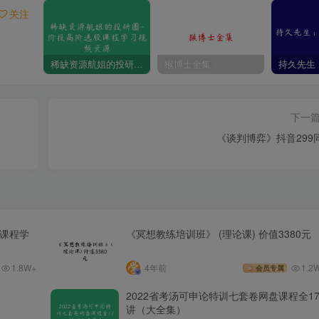
关注
稀缺资源航姐的投研圈-价投高阶选股课程学习视频资源
猴博士全集
下一
《谈判博弈》抖音299
股课程学
《冥想教练培训班》 (理论课) 价值3380元
1.8W+
4年前
1.2
会员专属
2022省考汤可申论特训七套卷网盘课程全1
讲（大全集）