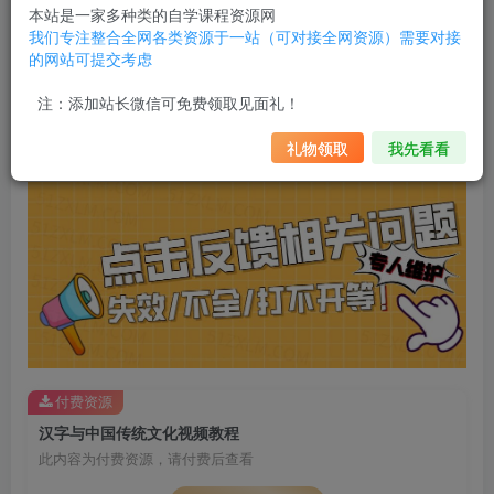
微信号
本站是一家多种类的自学课程资源网
我们专注整合全网各类资源于一站（可对接全网资源）需要对接
11816033
的网站可提交考虑
点击我自动
朋友圈不定时发福利（开通会员免
注：添加站长微信可免费领取见面礼！
复制
费获取资源）
礼物领取
我先看看
付费资源
汉字与中国传统文化视频教程
此内容为付费资源，请付费后查看