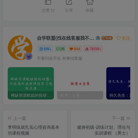
点赞
12
分享
收藏
自学联盟(找在线客服我不回信息的)
关注
6W+
26
644
780W+
不要问在不在 有事找客服
稀缺资源航姐的投研圈-价投高阶选股课程学习视频资源
猴博士全集
上一篇
下一篇
李明练就扎实心理咨询基本
健身初级-训练计划、理论与
功课程视频
实训课程 （男士）