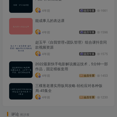
4年前
1661
会员专属
能成事儿的表达课
4年前
1596
会员专属
赵玉平《自我管理+团队管理》组合课抖音同
款视频资源
4年前
1575
会员专属
2022最新快手电影解说搬运技术，5分钟一部
作品，固定模板套用
4年前
1453
会员专属
三棵葱老潘实用饭局攻略-轻松应对各种饭
局-45集全
4年前
1230
会员专属
评论
抢沙发