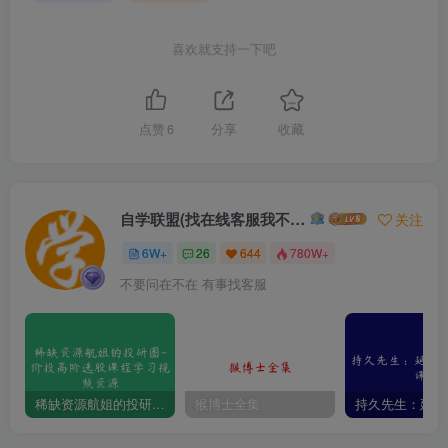
喜欢就支持一下吧
点赞
6
分享
收藏
自学联盟(找在线客服我不回信息的)
关注
6W+
26
644
780W+
不要问在不在 有事找客服
稀缺资源航姐的投研圈-价投高阶选股课程学习视频资源
猴博士全集