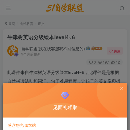
首页
成长教育
正文
牛津树英语分级绘本level4~6
自学联盟(找在线客服我不回信息的)
关注
9个月前更新
0
197
12
此课件来自牛津树英语分级绘本level4~6，此课件是是根据
自然拼读法则和词汇、句子难易程度，让孩子的英文像爬树
一样逐级提高，最后达到自主阅读的目的。牛津的每一本书
都是独立的小故事，没有看过1到3直接读4-6也是可以的，不
见面礼领取
过结合4-6阶的单词和句子难易程度，建议3-8岁宝贝最适合
读。
感谢您光临本站