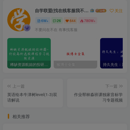
自学联盟(找在线客服我不回信息的)
关注
6W+
26
644
780W+
不要问在不在 有事找客服
稀缺资源航姐的投研圈-价投高阶选股课程学习视频资源
猴博士全集
上一篇
下一篇
英语绘本牛津树level(1-3)双
作业帮林淼班课独家音标学
语解说
习专题视频
相关推荐