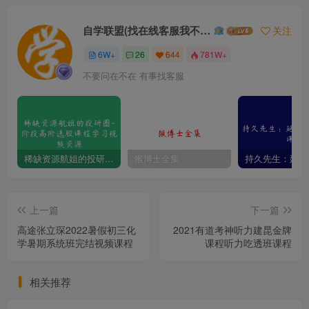
自学联盟(找在线客服我不回信息的)
关注
6W+
26
644
781W+
不要问在不在 有事找客服
稀缺资源航姐的投研圈-价投高阶选股课程学习视频资源
猴博士全集
上一篇
下一篇
高途张立琛2022暑假初三化
2021有道考神听力建昆金牌
学暑期系统班完结视频课程
课程听力吃透班课程
相关推荐