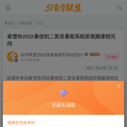
首页
成长教育
正文
麻雪玲2022暑假初二英语暑期系统班视频课程完
结
自学联盟(找在线客服我不回信息的)
关注
9个月前更新
0
478
12
此课件来自麻雪玲2022暑假初二英语暑期系统班视频课程完
结，麻雪玲老师揭秘适合初中生的 “速效得分法” ，这套方法
取材于近10年中考英语真题：1个知识点只讲1道题，通过1
道题讲透1类题，3天即可掌握中考全部必考题型！
见面礼领取
麻雪玲2022暑假初二英语暑期系统班视频课程完结
感谢您光临本站