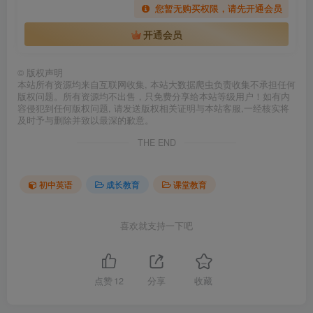
您暂无购买权限，请先开通会员
开通会员
©
版权声明
本站所有资源均来自互联网收集, 本站大数据爬虫负责收集不承担任何
版权问题。所有资源均不出售，只免费分享给本站等级用户！如有内
容侵犯到任何版权问题, 请发送版权相关证明与本站客服,一经核实将
及时予与删除并致以最深的歉意。
THE END
初中英语
成长教育
课堂教育
喜欢就支持一下吧
点赞
12
分享
收藏