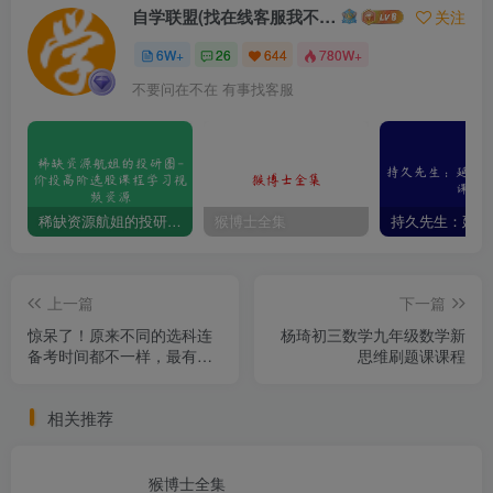
自学联盟(找在线客服我不回信息的)
关注
6W+
26
644
780W+
不要问在不在 有事找客服
稀缺资源航姐的投研圈-价投高阶选股课程学习视频资源
猴博士全集
上一篇
下一篇
惊呆了！原来不同的选科连
杨琦初三数学九年级数学新
备考时间都不一样，最有利
思维刷题课课程
是哪个组合？
相关推荐
猴博士全集