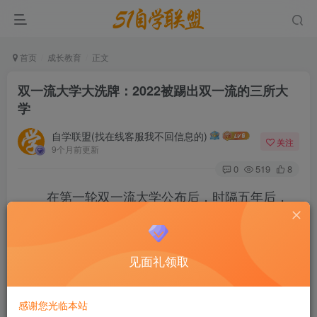
首页
成长教育
正文
双一流大学大洗牌：2022被踢出双一流的三所大
学
自学联盟(找在线客服我不回信息的)
关注
9个月前更新
0
519
8
在第一轮双一流大学公布后，时隔五年后，
第二轮双一流大学名单终于出炉，新的双一流大学
名单将双一流大学进行了大洗牌，名单也发生了变
见面礼领取
化，那么在新的双一流大学中，新增了几所大学？
2022被踢出双一流的三所大学是哪些？
感谢您光临本站