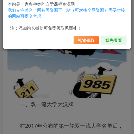
本站是一家多种类的自学课程资源网
双一流大学大洗牌：2022被踢出双一流的三所大学
我们专注整合全网各类资源于一站（可对接全网资源）需要对接
的网站可提交考虑
注：添加站长微信可免费领取见面礼！
礼物领取
我先看看
一、双一流大学大洗牌
在2017年公布的第一轮双一流大学名单后，