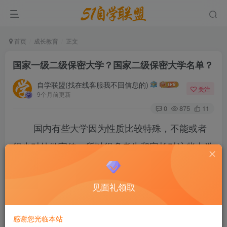
首页
成长教育
正文
国家一级二级保密大学？国家二级保密大学名单？
自学联盟(找在线客服我不回信息的)
关注
9个月前更新
0
875
11
国内有些大学因为性质比较特殊，不能或者
很少对外做宣传，所以很多考生和家长对这些大学
也不是很了解。那么，国家一级二级保密大学是哪
些？本文附国家二级保密大学名单，供参考。
见面礼领取
国家一级二级保密大学？国家二级保密大学名单？
感谢您光临本站