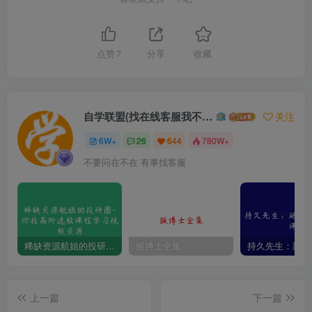
点赞
7
分享
收藏
自学联盟(找在线客服我不回信息的)
关注
6W+
26
644
780W+
不要问在不在 有事找客服
稀缺资源航姐的投研圈-价投高阶选股课程学习视频资源
猴博士全集
上一篇
下一篇