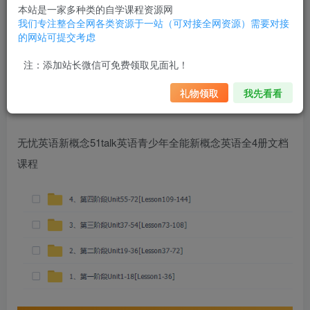
试。第三册着重分析句子之间内在的逻辑关系，从而将其有
本站是一家多种类的自学课程资源网
我们专注整合全网各类资源于一站（可对接全网资源）需要对接
机地运用于英语写作之中；进一步扩充讲解词汇、短语及语
的网站可提交考虑
法的实战运用。第四册涵盖了文化、经济、哲学、艺术、体
注：添加站长微信可免费领取见面礼！
育、政治、美学、心理学、社会学、教育学、伦理学、天文
学等三十多个学科门类，语言文字精美独到，句型结构复杂
礼物领取
我先看看
多变而又不失简洁酣畅。
无忧英语新概念51talk英语青少年全能新概念英语全4册文档
课程