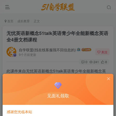
首页
成长教育
正文
无忧英语新概念51talk英语青少年全能新概念英语
全4册文档课程
自学联盟(找在线客服我不回信息的)
关注
9个月前更新
0
241
8
此课件来自无忧英语新概念51talk英语青少年全能新概念英
语全文档课程，第一册讲练基本语音、语调（包括所有的音
标、连读、同化）及英语中的基本语法、词法、句法及句型
结构知识。第二册由浅入深、逐步讲解语法要点；通过对句
见面礼领取
型想方设法的分析及对词汇、短语的讲解，使你在听、说、
读中能真正运用地道的句型。掌握后，可以参加高考一类考
感谢您光临本站