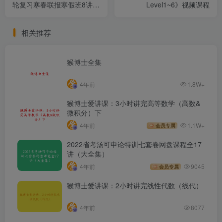
轮复习寒春联报寒假班8讲完
Level1~6》视频课程
结
相关推荐
猴博士全集
4年前
1.8W+
猴博士爱讲课：3小时讲完高等数学（高数&
微积分）下
4年前
1.1W+
会员专属
2022省考汤可申论特训七套卷网盘课程全17
讲（大全集）
4年前
9045
会员专属
猴博士爱讲课：2小时讲完线性代数（线代）
4年前
8077