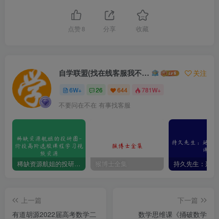
点赞
8
分享
收藏
自学联盟(找在线客服我不回信息的)
关注
6W+
26
644
781W+
不要问在不在 有事找客服
稀缺资源航姐的投研圈-价投高阶选股课程学习视频资源
猴博士全集
上一篇
下一篇
有道胡源2022届高考数学二
数学思维课《捅破数学