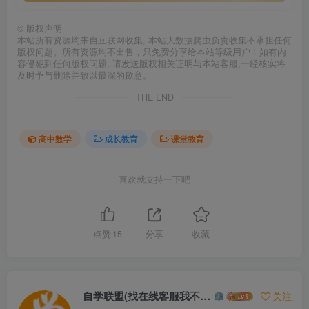
©
版权声明
本站所有资源均来自互联网收集, 本站大数据爬虫负责收集不承担任何
版权问题。所有资源均不出售，只免费分享给本站等级用户！如有内
容侵犯到任何版权问题, 请发送版权相关证明与本站客服,一经核实将
及时予与删除并致以最深的歉意。
THE END
高中数学
成长教育
课堂教育
喜欢就支持一下吧
点赞
15
分享
收藏
自学联盟(找在线客服我不回信息的)
关注