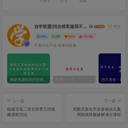
点赞
8
分享
收藏
自学联盟(找在线客服我不回信息的)
关注
6W+
26
644
781W+
不要问在不在 有事找客服
稀缺资源航姐的投研圈-价投高阶选股课程学习视频资源
猴博士全集
上一篇
下一篇
猿辅导高二语文秋季王伟视
周鹏无敌化学全套秘诀元素
频课程完结
周期表终极破解满分课程