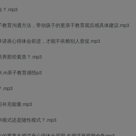
？.mp3
子教育沟通方法
，带动孩子的更
亲子教育观后感
具体建议.mp3
录
讲座心得体会
前进，才能不依赖别人督促.mp3
养那些素质？.mp3
.m
亲子教育感悟
p3
mp3
补充能量.mp3
模式还是随性模式？.mp3
步的重要
名师讲座心得体会
原因.
名师讲座视频全集
mp3