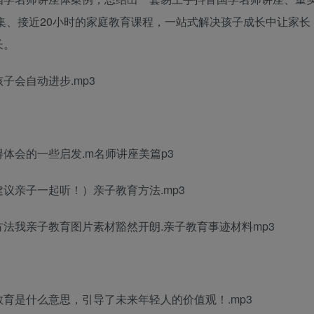
0集、接近20小时的家庭教育课程，一站式解决孩子成长中让家长
长。
子会自动进步.mp3
得体会
的一些启发.m
名师讲座美篇
p3
建议亲子一起听！）
亲子教育方法
.mp3
方法
我
亲子教育图片素材
豁然开朗.
亲子教育事迹材料
mp3
教育是什么意思
，引导了未来年轻人的价值观！.mp3