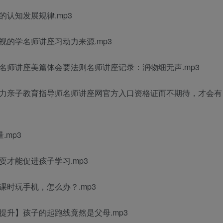
认知发展规律.mp3
视的学
名师讲座
习动力来源.mp3
名师讲座美篇
体会
要法则
名师讲座记录
：润物细无声.mp3
力
亲子教育指导师
名师讲座网官方入口
资格证
而不期待，才会有
.mp3
耍才能促进孩子学习.mp3
课时玩手机，怎么办？.mp3
提升】孩子的起跑线竟然是父母.mp3