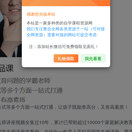
感谢您光临本站
本站是一家多种类的自学课程资源网
我们专注整合全网各类资源于一站（可对接
全网资源）需要对接的网站可提交考虑
注：添加站长微信可免费领取见面礼！
礼物领取
我先看看
方式等多个方面一站式打通，让孩子既能拿高分，又有高素质！
名师讲座视频全集
过10年，累计已帮助超过10000个家庭解决教
国学名师讲座
体案例，总结出一套易上手
抖音国学名师讲座
、重