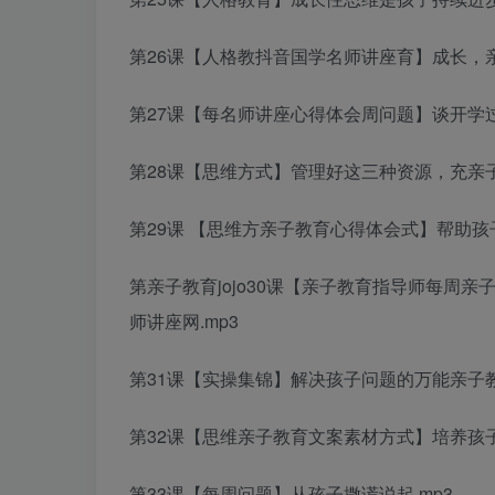
第26课【人格教
抖音国学名师讲座
育】成长，
第27课【每
名师讲座心得体会
周问题】谈开学
第28课【思维方式】管理好这三种资源，充
亲
第29课 【思维方
亲子教育心得体会
式】帮助孩
第
亲子教育jojo
30课【
亲子教育指导师
每周
亲
师讲座网
.mp3
第31课【实操集锦】解决孩子问题的万能
亲子
第32课【思维
亲子教育文案素材
方式】培养孩子
第33课【每周问题】从孩子撒谎说起.mp3