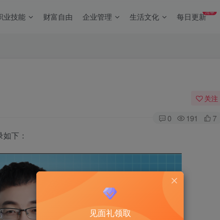
清单
职业技能
财富自由
企业管理
生活文化
每日更新
关注
0
191
7
录如下：
见面礼领取