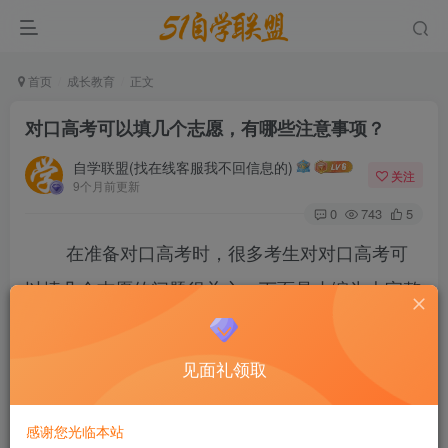
首页
成长教育
正文
对口高考可以填几个志愿，有哪些注意事项？
自学联盟(找在线客服我不回信息的)
关注
9个月前更新
0
743
5
在准备对口高考时，很多考生对对口高考可
以填几个志愿的问题很关心。下面是小编为大家整
理的“对口高考可以填几个志愿 有哪些注意事项”，
仅供参考，欢迎大家阅读本文。
见面礼领取
对口高考可以填几个志愿，有哪些注意事项？
感谢您光临本站