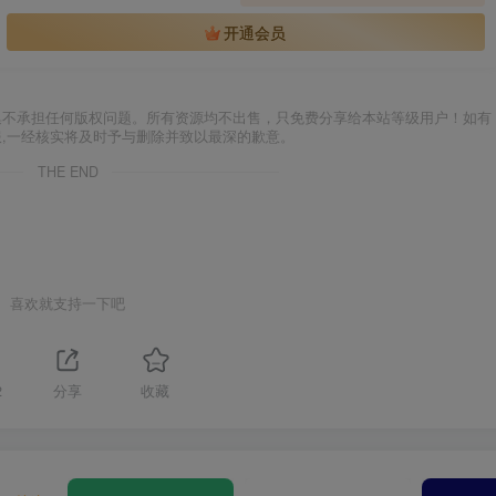
开通会员
集不承担任何版权问题。所有资源均不出售，只免费分享给本站等级用户！如有
服,一经核实将及时予与删除并致以最深的歉意。
THE END
喜欢就支持一下吧
2
分享
收藏