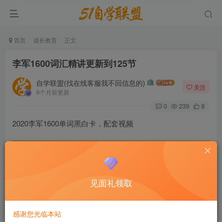
首页
成长教育
正文
李军1600词汇精讲更新到125节
自学联盟(找在线客服我不回信息的)
关注
9个月前更新
0
239
8
2020李军1600单词黑白卡，配套视频
微信号
11816033
见面礼领取
点击我自动
朋友圈不定时发福利（开通会员免
复制
费获取资源）
感谢您光临本站