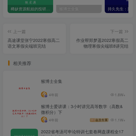
稀缺资源航姐的投研圈-价投高阶选股课程学习视频资源
猴博士全集
上一篇
下一篇
高途课堂张宁2022寒假高二
作业帮郑梦遥2022寒假高二
语文寒假尖端班完结
物理寒假尖端班8讲完结
相关推荐
猴博士全集
4年前
1.8W+
猴博士爱讲课：3小时讲完高等数学（高数&
微积分）下
4年前
1.1W+
会员专属
2022省考汤可申论特训七套卷网盘课程全17