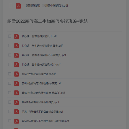
杨雪2022寒假高二生物寒假尖端班8讲完结