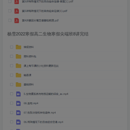
杨雪2022寒假高二生物寒假尖端班8讲完结