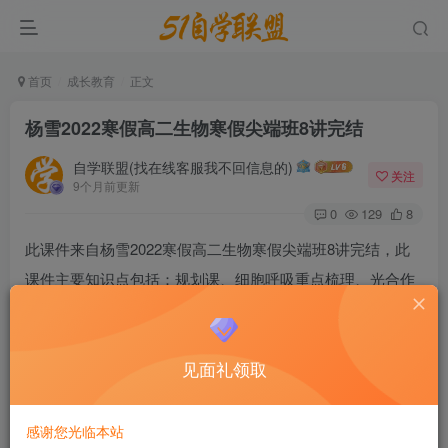
首页
成长教育
正文
杨雪2022寒假高二生物寒假尖端班8讲完结
自学联盟(找在线客服我不回信息的)
关注
9个月前更新
0
129
8
此课件来自杨雪2022寒假高二生物寒假尖端班8讲完结，此
课件主要知识点包括：规划课、细胞呼吸重点梳理、光合作
用、呼吸光综合作用、特殊情况下的自由组合定律、性别决
定和伴性遗传、生物膜系统与物质运输的综合等等视频课
见面礼领取
程。
杨雪2022寒假高二生物寒假尖端班8讲完结
感谢您光临本站