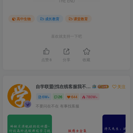
THE END
高中生物
成长教育
课堂教育
喜欢就支持一下吧
点赞
8
分享
收藏
自学联盟(找在线客服我不回信息的)
关注
6W+
26
644
780W+
不要问在不在 有事找客服