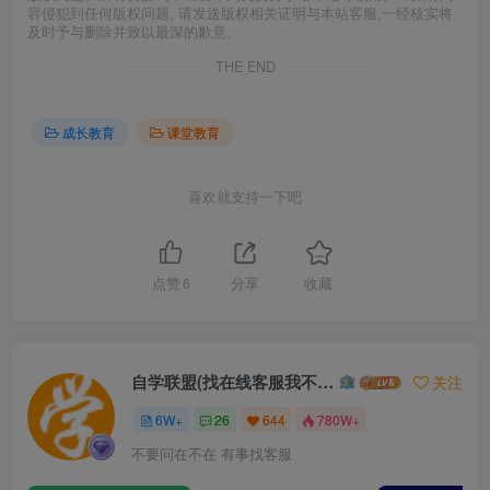
容侵犯到任何版权问题, 请发送版权相关证明与本站客服,一经核实将
及时予与删除并致以最深的歉意。
THE END
成长教育
课堂教育
喜欢就支持一下吧
点赞
6
分享
收藏
自学联盟(找在线客服我不回信息的)
关注
6W+
26
644
780W+
不要问在不在 有事找客服