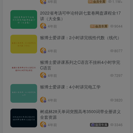
4年前
1.1W+
会员专属
2022省考汤可申论特训七套卷网盘课程全17
讲（大全集）
4年前
9044
会员专属
猴博士爱讲课：2小时讲完线性代数（线代）
4年前
8077
猴博士爱讲课系列之C语言不挂科4小时学完
C语言
4年前
7297
猴博士爱讲课：4小时讲完电工学
4年前
3820
树成林28天单词突围高考3500词带全册讲义
全套资源
4年前
3346
会员专属