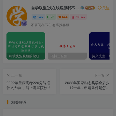
自学联盟(找在线客服我不回信息的)
关注
6W+
26
644
780W+
不要问在不在 有事找客服
稀缺资源航姐的投研圈-价投高阶选股课程学习视频资源
猴博士全集
上一篇
下一篇
2022年重庆高考220分能报
2022年国家励志奖学金多少
什么大学 ，能上哪些院校？
钱一年，申请条件是怎样
的？
相关推荐