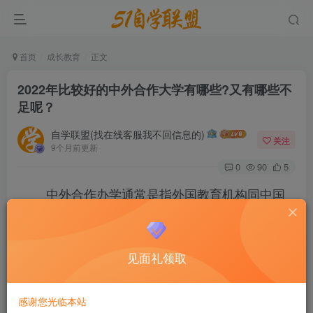
首页
成长教育
正文
2022年比较好的中外合作大学有哪些?又有哪些不
足呢？
自学联盟(找在线客服我不回信息的)
关注
9个月前更新
0
90
5
中外合作办学通常是指外国教育机构同中国
教育机构在中国境内合作举办的以中国公民为主要
招生对象的教育机构，目前所称的中外合作办学一
见面礼领取
般是指国家鼓励的在高等教育、职业教育领域开展
的中外合作办学。下面是小编整理的比较好的中外
感谢您光临本站