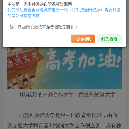
合作大学。
本站是一家多种类的自学课程资源网
我们专注整合全网各类资源于一站（可对接全网资源）需要对接
的网站可提交考虑
2022年比较好的中外合作大学有哪些?又有哪些不足呢？
注：添加站长微信可免费领取见面礼！
礼物领取
我先看看
1比较好的中外合作大学：西交利物浦大学
西交利物浦大学是经中国教育部批准，由西
安交通大学和英国利物浦大学合作创立的，具有独