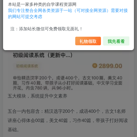
本站是一家多种类的自学课程资源网
我们专注整合全网各类资源于一站（可对接全网资源）需要对接
的网站可提交考虑
注：添加站长微信可免费领取见面礼！
礼物领取
我先看看
五大模块，‬系统提升中文‬素养
五合一内包容‬含：精汉选‬字200个，成语400个，古文1
名师
讲座心得体会
00篇，美文40篇，习作40篇，带孩子‬打好阅读
基础‬。