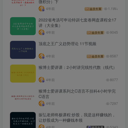
微积分）下
4年前
1.1W+
会员专属
2022省考汤可申论特训七套卷网盘课程全17
讲（大全集）
4年前
9045
会员专属
顶底之王广义趋势理论 11节视频
4年前
8587
会员专属
猴博士爱讲课：2小时讲完线性代数（线代）
4年前
8077
猴博士爱讲课系列之C语言不挂科4小时学完
C语言
4年前
7297
振弘老师终极课程:炒股，我是这样赚钱的，
让炒股成为一种赚钱本领
4年前
5343
会员专属