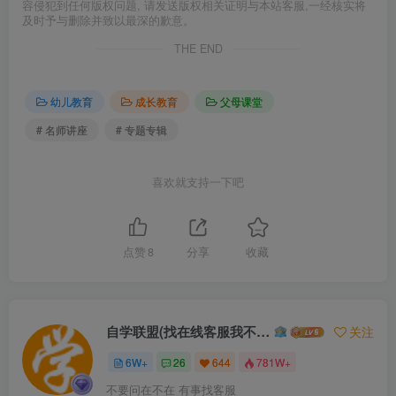
容侵犯到任何版权问题, 请发送版权相关证明与本站客服,一经核实将
及时予与删除并致以最深的歉意。
THE END
幼儿教育
成长教育
父母课堂
# 名师讲座
# 专题专辑
喜欢就支持一下吧
点赞
8
分享
收藏
自学联盟(找在线客服我不回信息的)
关注
6W+
26
644
781W+
不要问在不在 有事找客服