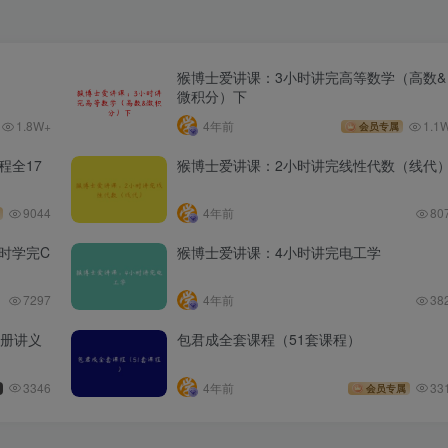
猴博士爱讲课：3小时讲完高等数学（高数&
微积分）下
1.8W+
4年前
1.1
会员专属
程全17
猴博士爱讲课：2小时讲完线性代数（线代
9044
4年前
80
时学完C
猴博士爱讲课：4小时讲完电工学
7297
4年前
38
全册讲义
包君成全套课程（51套课程）
3346
4年前
33
会员专属