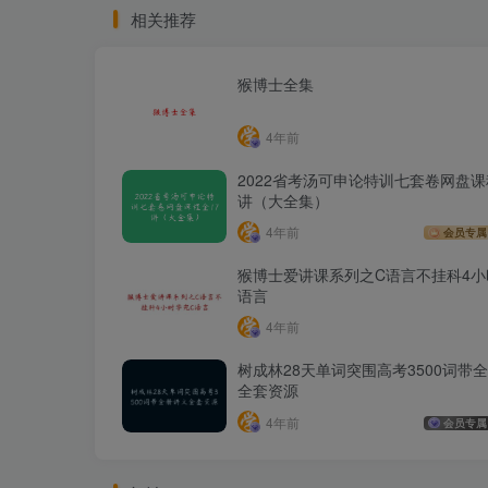
相关推荐
猴博士全集
4年前
2022省考汤可申论特训七套卷网盘课
讲（大全集）
4年前
会员专属
猴博士爱讲课系列之C语言不挂科4小
语言
4年前
树成林28天单词突围高考3500词带
全套资源
4年前
会员专属