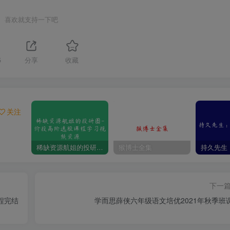
喜欢就支持一下吧
5
分享
收藏
关注
稀缺资源航姐的投研圈-价投高阶选股课程学习视频资源
猴博士全集
下一
程完结
学而思薛侠六年级语文培优2021年秋季班