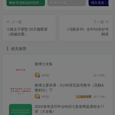
稀缺资源航姐的投研圈-价投高阶选股课程学习视频资源
猴博士全集
上一篇
下一篇
小狐女子塑型 30天翘臀课
《冯唐讲书》全年53本好书
（器械负重）
精讲
相关推荐
猴博士全集
4年前
1.8W+
猴博士爱讲课：3小时讲完高等数学（高数&
微积分）下
4年前
1.1W+
会员专属
2022省考汤可申论特训七套卷网盘课程全17
讲（大全集）