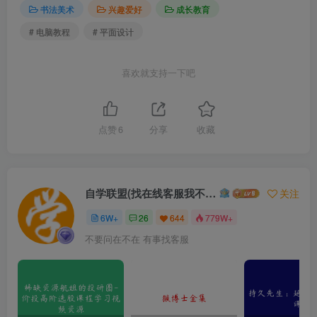
书法美术
兴趣爱好
成长教育
# 电脑教程
# 平面设计
喜欢就支持一下吧
点赞
6
分享
收藏
自学联盟(找在线客服我不回信息的)
关注
6W+
26
644
779W+
不要问在不在 有事找客服