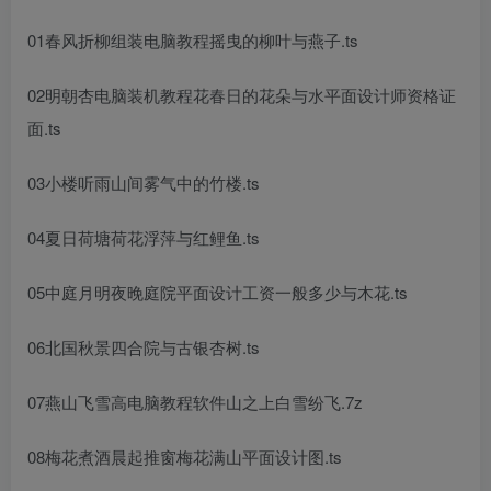
01春风折柳
组装电脑教程
摇曳的柳叶与燕子.ts
02明朝杏
电脑装机教程
花春日的花朵与水
平面设计师资格证
面.ts
03小楼听雨山间雾气中的竹楼.ts
04夏日荷塘荷花浮萍与红鲤鱼.ts
05中庭月明夜晚庭院
平面设计工资一般多少
与木花.ts
06北国秋景四合院与古银杏树.ts
07燕山飞雪高
电脑教程软件
山之上白雪纷飞.7z
08梅花煮酒晨起推窗梅花满山
平面设计图
.ts