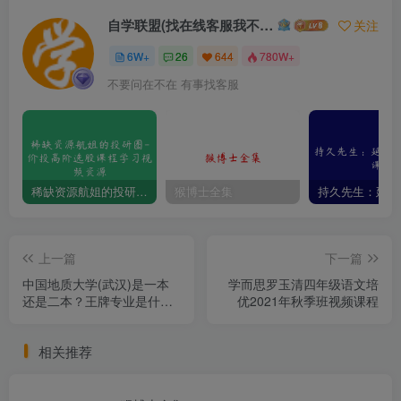
自学联盟(找在线客服我不回信息的)
关注
6W+
26
644
780W+
不要问在不在 有事找客服
稀缺资源航姐的投研圈-价投高阶选股课程学习视频资源
猴博士全集
上一篇
下一篇
中国地质大学(武汉)是一本
学而思罗玉清四年级语文培
还是二本？王牌专业是什么
优2021年秋季班视频课程
呢?
相关推荐