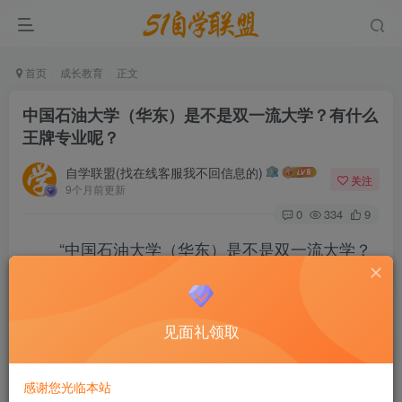
首页
成长教育
正文
中国石油大学（华东）是不是双一流大学？有什么
王牌专业呢？
自学联盟(找在线客服我不回信息的)
关注
9个月前更新
0
334
9
“中国石油大学（华东）是不是双一流大学？
是教育部正规的一流学科建设高校吗？”等问题是
众多高考生关注的。本文将为大家奉上中国石油大
见面礼领取
学（华东）的院校级别、为大家展示这所学校的综
合实力，看完后大家会知晓中国石油大学（华东）
感谢您光临本站