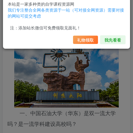
是否能算得上是一所名牌大学。
本站是一家多种类的自学课程资源网
我们专注整合全网各类资源于一站（可对接全网资源）需要对接
的网站可提交考虑
中国石油大学（华东）是不是双一流大学？有什么王牌专业
呢？
注：添加站长微信可免费领取见面礼！
礼物领取
我先看看
一、中国石油大学（华东）是双一流大学
吗？是一流学科建设高校吗？