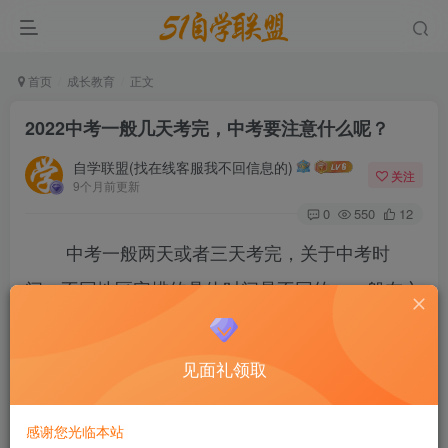
首页
成长教育
正文
2022中考一般几天考完，中考要注意什么呢？
自学联盟(找在线客服我不回信息的)
关注
9个月前更新
0
550
12
中考一般两天或者三天考完，关于中考时
间，不同地区安排的具体时间是不同的，一般在六
月中下旬，高考结束后。中考是检测初中在校生是
否达到初中学业水平的考试，是初中毕业证书发放
见面礼领取
的必要条件。
感谢您光临本站