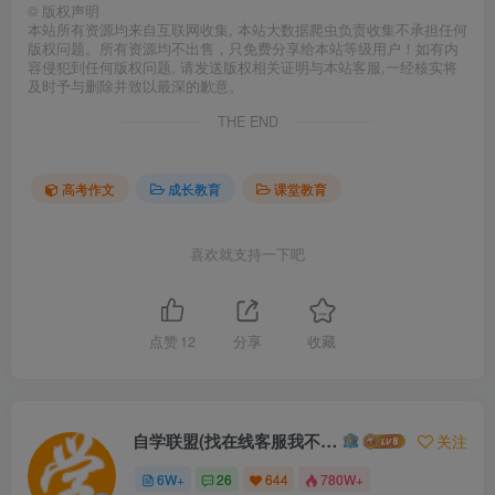
©
版权声明
本站所有资源均来自互联网收集, 本站大数据爬虫负责收集不承担任何
版权问题。所有资源均不出售，只免费分享给本站等级用户！如有内
容侵犯到任何版权问题, 请发送版权相关证明与本站客服,一经核实将
及时予与删除并致以最深的歉意。
THE END
高考作文
成长教育
课堂教育
喜欢就支持一下吧
点赞
12
分享
收藏
自学联盟(找在线客服我不回信息的)
关注
6W+
26
644
780W+