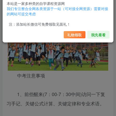
2022中考一般几天考完，中考要注意什么呢？
本站是一家多种类的自学课程资源网
我们专注整合全网各类资源于一站（可对接全网资源）需要对接
的网站可提交考虑
注：添加站长微信可免费领取见面礼！
礼物领取
我先看看
中考注意事项
1、前些醒来(7：00-7：30中间)访问一下复
习手记、关键公式计算、关键定律和专业术语。