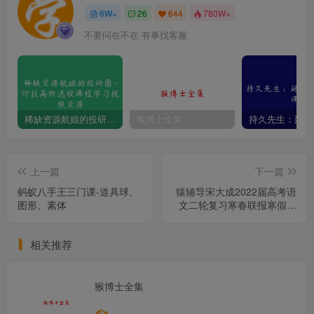
6W+
26
644
780W+
不要问在不在 有事找客服
稀缺资源航姐的投研圈-价投高阶选股课程学习视频资源
猴博士全集
上一篇
下一篇
蚂蚁八手王三门课-道具球、
猿辅导宋大成2022届高考语
图形、素体
文二轮复习寒春联报寒假班
视频课程完结
相关推荐
猴博士全集