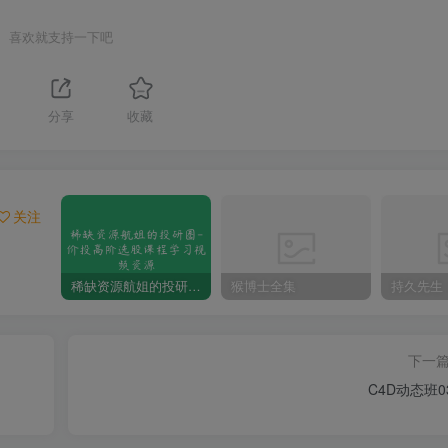
喜欢就支持一下吧
1
分享
收藏
关注
稀缺资源航姐的投研圈-价投高阶选股课程学习视频资源
猴博士全集
下一
C4D动态班0