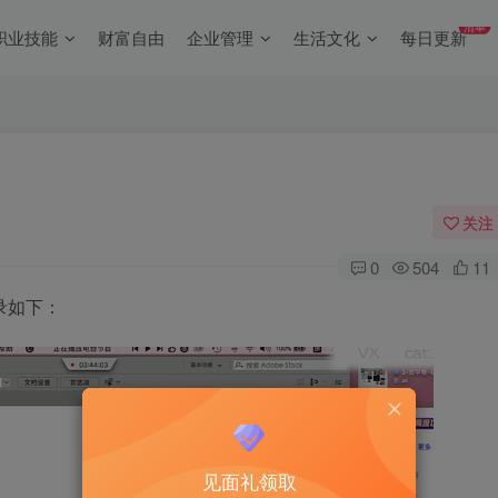
清单
职业技能
财富自由
企业管理
生活文化
每日更新
关注
0
504
11
录如下：
见面礼领取