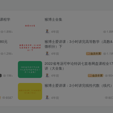
股课程学
猴博士全集
1.8W+
4年前
1.8
80元
猴博士爱讲课：3小时讲完高等数学（高数&
微积分）下
1.2W+
4年前
1.1
会员专属
2022省考汤可申论特训七套卷网盘课程全1
讲（大全集）
1W+
4年前
90
属
会员专属
猴博士爱讲课：2小时讲完线性代数（线代
8587
4年前
80