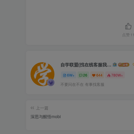
点赞
1
自学联盟(找在线客服我不回信息的)
6W+
26
644
780W+
不要问在不在 有事找客服
上一篇
深思与醒悟mobi