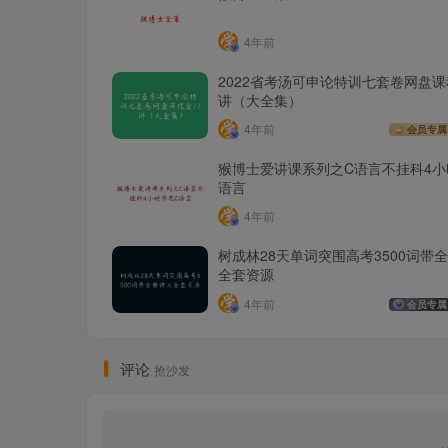
4年前
2022省考汤可申论特训七套卷网盘课
讲（大全集）
4年前
会员专属
猴博士爱讲课系列之C语言不挂科4小
语言
4年前
树成林28天单词突围高考3500词带
全套资源
4年前
会员专属
评论
抢沙发