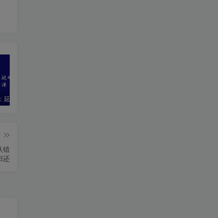
持久先生：延时训练视频课
铁牛出品《清水健体位教学》5部曲＋解锁女人高c的终极密码
《冥想教练培训班》 (理论课) 价值3380元
篇
认错
归还