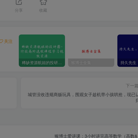
分享
收藏
关注
稀缺资源航姐的投研圈-价投高阶选股课程学习视频资源
猴博士全集
下一
城管没收违规商贩玩具，围观女子趁机带小孩哄抢，现已
猴博士爱讲课：3小时讲完高等数学（高数&