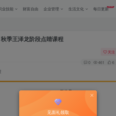
清单
职业技能
财富自由
企业管理
生活文化
每日更新
1秋季王泽龙阶段点睛课程
关注
0
461
6
程
微信号
11816033
点击我自动复制
见面礼领取