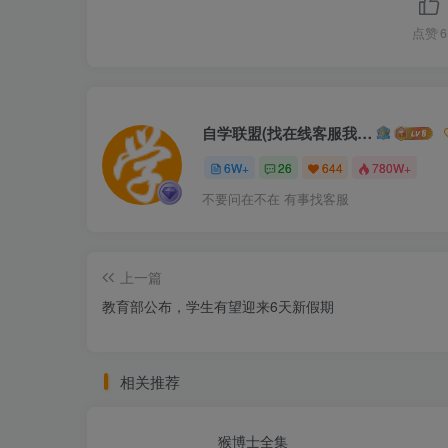
点赞
6
自学联盟(找在线客服我不回信息的)
6W+
26
644
780W+
不要问在不在 有事找客服
上一篇
教育部公布，学生有望迎来6天新假期
相关推荐
猴博士全集