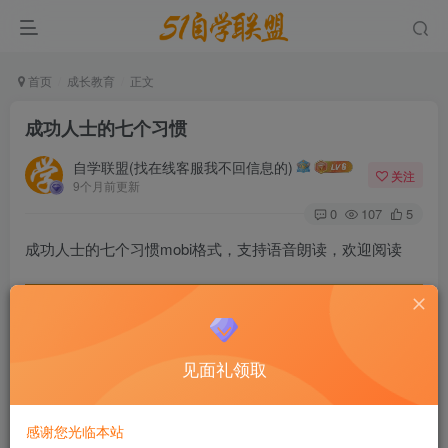
首页
成长教育
正文
成功人士的七个习惯
自学联盟(找在线客服我不回信息的)
关注
9个月前更新
0
107
5
成功人士的七个习惯mobi格式，支持语音朗读，欢迎阅读
微信号
11816033
见面礼领取
点击我自动
朋友圈不定时发福利（开通会员免
复制
费获取资源）
感谢您光临本站