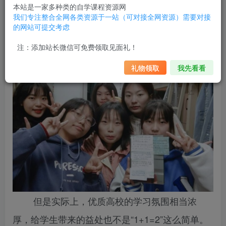
本站是一家多种类的自学课程资源网
大学有望取消录取批次，一二本变为“历史”？新规预计22年
我们专注整合全网各类资源于一站（可对接全网资源）需要对接
的网站可提交考虑
实施
注：添加站长微信可免费领取见面礼！
礼物领取
我先看看
但是实际上，优质高校的学习氛围相当浓
厚，给学生带来的益处也不是“1+1=2”这么简单。