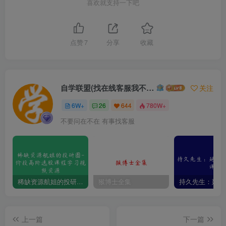
喜欢就支持一下吧
点赞
7
分享
收藏
自学联盟(找在线客服我不回信息的)
关注
6W+
26
644
780W+
不要问在不在 有事找客服
稀缺资源航姐的投研圈-价投高阶选股课程学习视频资源
猴博士全集
上一篇
下一篇