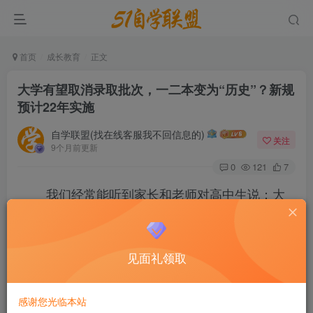
首页
成长教育
正文
大学有望取消录取批次，一二本变为“历史”？新规
预计22年实施
自学联盟(找在线客服我不回信息的)
关注
9个月前更新
0
121
7
我们经常能听到家长和老师对高中生说：大
家辛苦三年，等你们考上大学就好了。虽说过来人
都知道这只是安慰学生的“场面话”，但也曾引发过
见面礼领取
一些“美妙的误会”，让大家产生了一种大学生活十
分轻松和自由，甚至没有学习的压力的观念。
感谢您光临本站