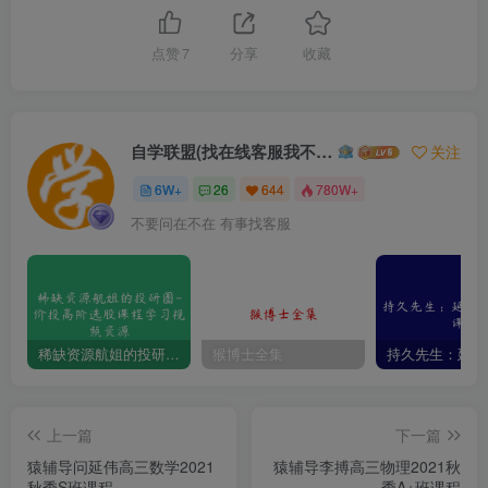
点赞
7
分享
收藏
自学联盟(找在线客服我不回信息的)
关注
6W+
26
644
780W+
不要问在不在 有事找客服
稀缺资源航姐的投研圈-价投高阶选股课程学习视频资源
猴博士全集
上一篇
下一篇
猿辅导问延伟高三数学2021
猿辅导李搏高三物理2021秋
秋季S班课程
季A+班课程