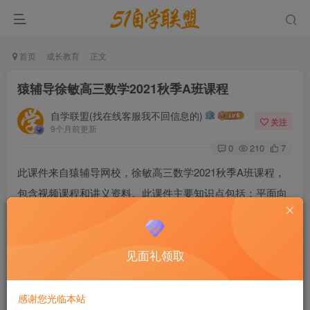
首页
成长教育
正文
猿辅导徐敏高三数学2021秋季A班课程
自学联盟(找在线客服我不回信息的)
关注
9个月前更新
0
210
7
此课件来自猿辅导网校，徐敏高三数学2021秋季A班课程，
包含视频课程和讲义资料。此课件主要知识点包括：平面向
量、解三角形、导数运算及几何意义、利用导数求函数单调
性、利用导数求极最值、不等式、等差数列及综合、等比数
见面礼领取
列及综合、通项式、直线与圆的方程、椭圆的定义及性质、
双曲线、抛物线定义及性质、空间几何体与球、立体几何平
行与垂直、概率与统计等视频。
感谢您光临本站