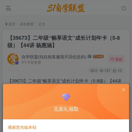
首页
成长教育
正文
【39673】二年级“畅享语文”成长计划年卡（5-8
级）【44讲 杨惠涵】
自学联盟(找在线客服我不回信息的)
关注
9个月前更新
0
137
10
【39673】二年级“畅享语文”成长计划年卡（5-8级）【44讲
杨惠涵】
见面礼领取
微信号
11816033
感谢您光临本站
点击我自动