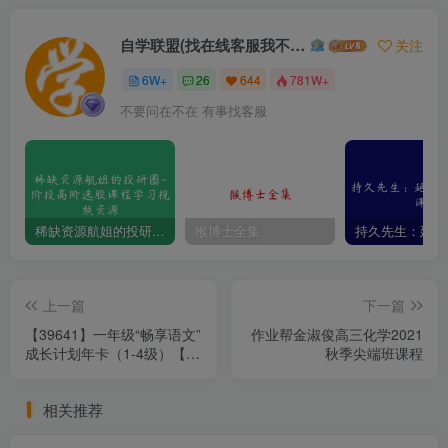
自学联盟(找在线客服我不回信息的)
关注
6W+
26
644
781W+
不要问在不在 有事找客服
稀缺资源航姐的投研圈-价投高阶选股课程学习视频资源
猴博士全集
上一篇
下一篇
【39641】一年级“畅享语文”
作业帮金淑俊高三化学2021
成长计划年卡（1-4级）【44
秋季尖端班课程
讲 杨惠涵】
相关推荐