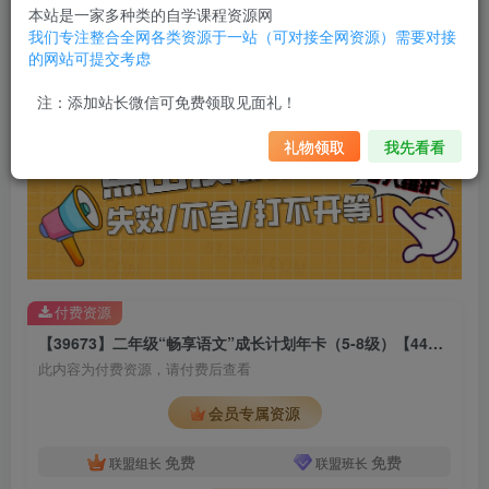
朋友圈不定时发福利（开通会员免
本站是一家多种类的自学课程资源网
复制
费获取资源）
我们专注整合全网各类资源于一站（可对接全网资源）需要对接
的网站可提交考虑
注：添加站长微信可免费领取见面礼！
礼物领取
我先看看
付费资源
【39673】二年级“畅享语文”成长计划年卡（5-8级）【44讲 杨惠涵】
此内容为付费资源，请付费后查看
会员专属资源
免费
免费
联盟组长
联盟班长