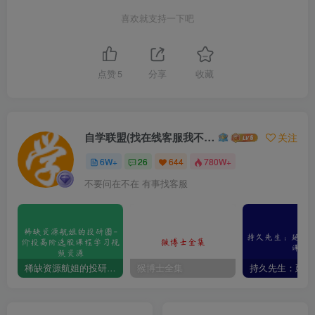
喜欢就支持一下吧
点赞
5
分享
收藏
自学联盟(找在线客服我不回信息的)
关注
6W+
26
644
780W+
不要问在不在 有事找客服
稀缺资源航姐的投研圈-价投高阶选股课程学习视频资源
猴博士全集