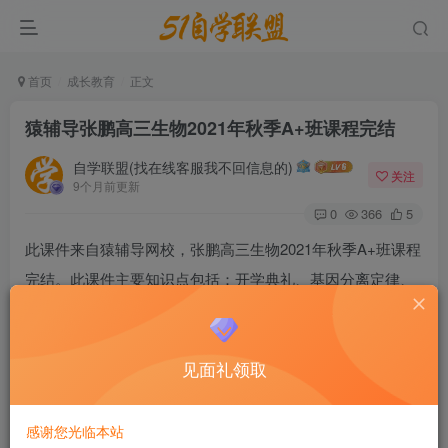
首页
成长教育
正文
猿辅导张鹏高三生物2021年秋季A+班课程完结
自学联盟(找在线客服我不回信息的)
关注
9个月前更新
0
366
5
此课件来自猿辅导网校，张鹏高三生物2021年秋季A+班课程
完结。此课件主要知识点包括：开学典礼、基因分离定律、
自由组合定律、伴性遗传、遗传系谱图与人类遗传病、基因
的本质、DNA的复制与基因的表达、生物变异、生物育种与
见面礼领取
生物进化、内环境与稳态、神经调节、体液调节、免疫调
节、种群与群落、生态系统、秋季测评讲解毕业典礼。
感谢您光临本站