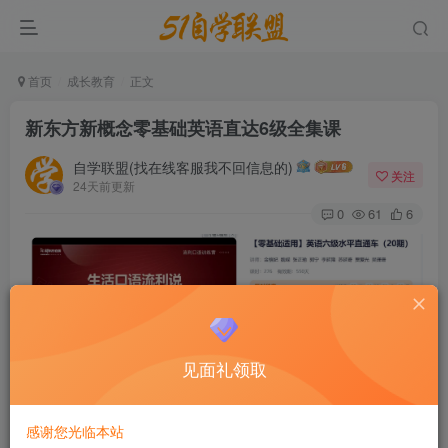
首页
成长教育
正文
新东方新概念零基础英语直达6级全集课
自学联盟(找在线客服我不回信息的)
关注
24天前更新
0
61
6
见面礼领取
感谢您光临本站
新东方的“新概念英语”课程体系专为零基础学习者设计，旨