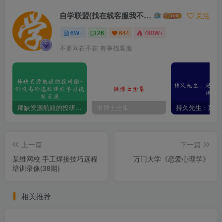
自学联盟(找在线客服我不回信息的)
关注
6W+
26
644
780W+
不要问在不在 有事找客服
稀缺资源航姐的投研圈-价投高阶选股课程学习视频资源
猴博士全集
上一篇
下一篇
某维网校 手工焊接技巧远程
万门大学《恋爱心理学》
培训录像(38期)
相关推荐