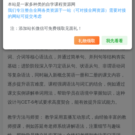
本站是一家多种类的自学课程资源网
在通过系统化教学帮助学员逐步达到大学英语六级（CET-
我们专注整合全网各类资源于一站（可对接全网资源）需要对接
6）水平。该课程结合经典教材与专项训练，覆盖听、说、
的网站可提交考虑
读、写技能，并融入考试技巧指导。‌
注：添加站长微信可免费领取见面礼！
‌课程结构与内容：‌ 课程分为多个级别，从基础语法入门到高
礼物领取
我先看看
级语言应用层层递进。‌零基础阶段‌重点讲解名词、代词、冠
词、介词等核心语法点，并通过简单句、并列句等结构夯实
基础；‌进阶阶段‌深入学习定语从句、状语从句、非谓语动词
等复杂语法，同时融入新概念英语一册和二册的课文内容，
逐步提升语言难度。课程强调语法与词汇的结合，例如通过
课文实例讲解单词用法，帮助学员在语境中掌握知识，这种
设计与CET-6考试要求高度契合，能有效提升应试能力。‌
‌教学方法与师资：‌ 教学采用直播互动形式，由经验丰富的教
师授课，例如苏延奇老师系统讲解语法，注重细节与趣味
性，帮助学员建立扎实基础；金格妃老师则专注于口语训