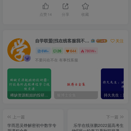
点赞
14
分享
收藏
自学联盟(找在线客服我不回信息的)
关注
6W+
26
644
780W+
不要问在不在 有事找客服
稀缺资源航姐的投研圈-价投高阶选股课程学习视频资源
猴博士全集
上一篇
下一篇
学而思吴铮解密初中数学专
乐学在线张鹏2022届高考生
题课程合集
物S班一轮复习暑秋联报暑假