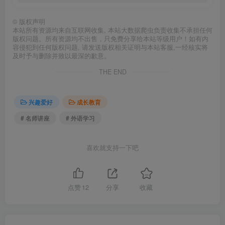
©
版权声明
本站所有资源均来自互联网收集, 本站大数据爬虫负责收集不承担任何
版权问题。所有资源均不出售，只免费分享给本站等级用户！如有内
容侵犯到任何版权问题, 请发送版权相关证明与本站客服,一经核实将
及时予与删除并致以最深的歉意。
THE END
兴趣爱好
成长教育
# 名师讲座
# 外语学习
喜欢就支持一下吧
点赞
12
分享
收藏