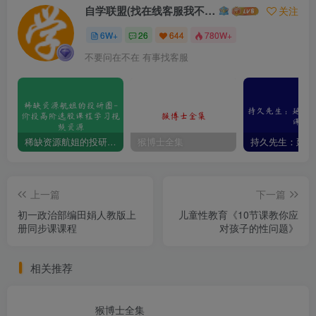
自学联盟(找在线客服我不回信息的)
关注
6W+
26
644
780W+
不要问在不在 有事找客服
稀缺资源航姐的投研圈-价投高阶选股课程学习视频资源
猴博士全集
上一篇
下一篇
初一政治部编田娟人教版上
儿童性教育《10节课教你应
册同步课课程
对孩子的性问题》
相关推荐
猴博士全集