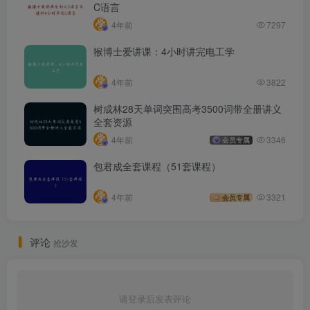
C语言
4年前
7297
猴博士爱讲课：4小时讲完电工学
4年前
3822
树成林28天单词突围高考3500词带全册讲义
全套资源
4年前
3346
会员专属
包君成全套课程（51套课程）
4年前
3321
会员专属
评论
抢沙发
请登录后发表评论