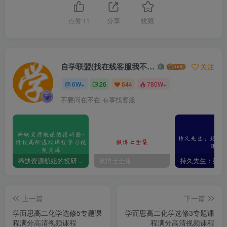
点赞
11
分享
收藏
自学联盟(找在线客服我不回信息的)
关注
6W+
26
644
780W+
不要问在不在 有事找客服
稀缺资源航姐的投研圈-价投高阶选股课程学习视频资源
猴博士全集
上一篇
下一篇
学而思高二化学选修5专题课
学而思高二化学选修3专题课
程满分高清视频课程
程满分高清视频课程