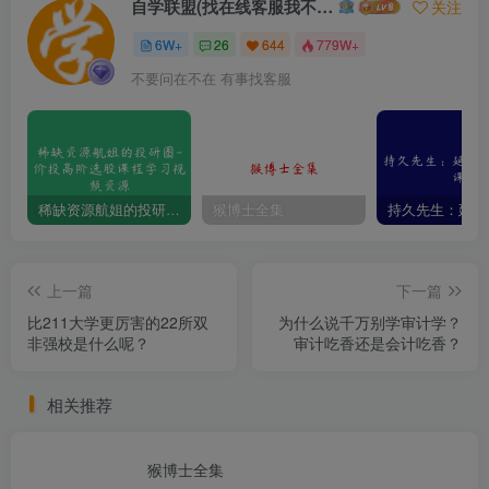
自学联盟(找在线客服我不回信息的)
关注
6W+
26
644
779W+
不要问在不在 有事找客服
稀缺资源航姐的投研圈-价投高阶选股课程学习视频资源
猴博士全集
上一篇
下一篇
比211大学更厉害的22所双
为什么说千万别学审计学？
非强校是什么呢？
审计吃香还是会计吃香？
相关推荐
猴博士全集