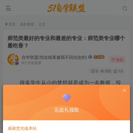
首页
成长教育
正文
师范类最好的专业和最差的专业：师范类专业哪个
最吃香？
自学联盟(找在线客服我不回信息的)
关注
9个月前更新
0
352
13
很多学生从小的梦想就是成为一名教师，投
身教育事业，培育祖国的“花朵”，所以师范类专业
一直是很热门的专业，每年都有不少的考生选择。
见面礼领取
那么，师范类最好的专业和最差的专业有哪些？师
范类专业哪个最吃香？本期考百分网站小编就来解
感谢您光临本站