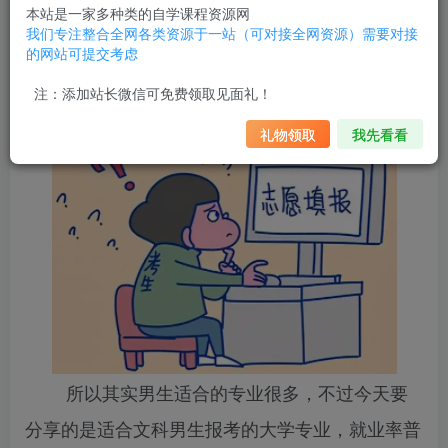
而很多适合女生报考的专业同样也很适合男生。
本站是一家多种类的自学课程资源网
我们专注整合全网各类资源于一站（可对接全网资源）需要对接
的网站可提交考虑
文科男生有哪些专业就业前景好？文科男生适合学什么专
业？
注：添加站长微信可免费领取见面礼！
礼物领取
我先看看
所以其实男生适合的专业很多，不过今天要
分享的是适合文科男生报考的大学专业，就业率普