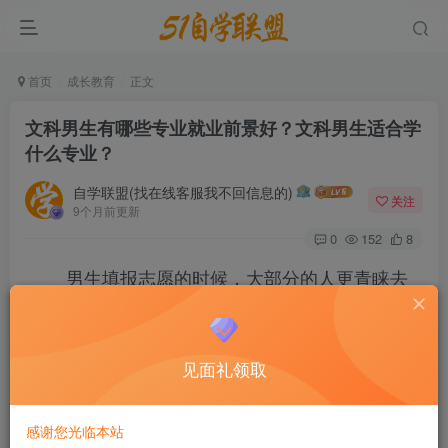
首页
成长教育
正文
文科男生有哪些专业就业前景好？文科男生适合学
什么专业？
自学联盟(找在线客服我不回信息的)
关注
9个月前更新
0
152
8
男生填报志愿的时候，大部分的人更青睐去
报考类似于计算机、通信工程、土木工程这类专
业，但实际上适合男生的大学专业绝对要比适合女
见面礼领取
生的专业选择面更广，能够报考的专业也更多。要
知道很多工科专业基本上是没有多少女生报考的。
感谢您光临本站